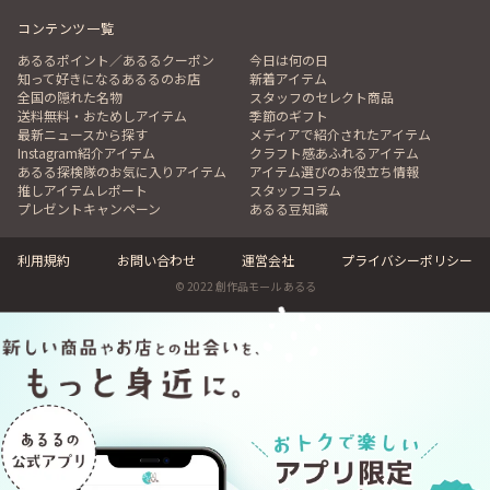
コンテンツ一覧
あるるポイント／あるるクーポン
今日は何の日
知って好きになるあるるのお店
新着アイテム
全国の隠れた名物
スタッフのセレクト商品
送料無料・おためしアイテム
季節のギフト
最新ニュースから探す
メディアで紹介されたアイテム
Instagram紹介アイテム
クラフト感あふれるアイテム
あるる探検隊のお気に入りアイテム
アイテム選びのお役立ち情報
推しアイテムレポート
スタッフコラム
プレゼントキャンペーン
あるる豆知識
利用規約
お問い合わせ
運営会社
プライバシーポリシー
© 2022 創作品モール あるる