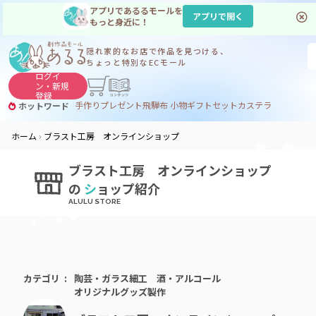
アプリであるるモールを
アプリで開く
もっと身近に！
隠れ家的なお店で
作品を見つける、
ちょっと特別なECモール
ログイ
ン・
新規
登録
手作り
プレゼント
飛騨
布 小物
ギフトセット
カステラ
ホットワード
サヌカイト
サヌカイト 風鈴
コーヒー
ジンギスカン
ホーム
ブラスト工房 オンラインショップ
ブラスト工房 オンラインショップ
の
シ
ョップ紹介
カテゴリ
陶芸・ガラス細工
酒・アルコール
オリジナルグッズ製作