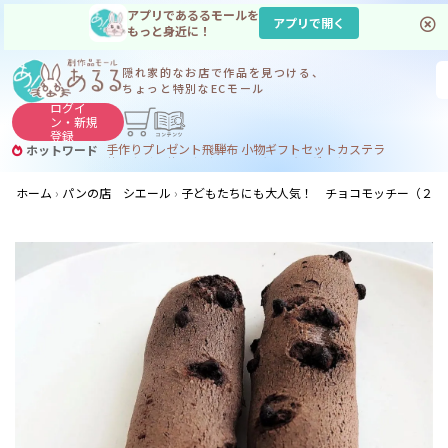
アプリであるるモールを
アプリで開く
もっと身近に！
隠れ家的なお店で
作品を見つける、
ちょっと特別なECモール
ログイ
ン・
新規
登録
手作り
プレゼント
飛騨
布 小物
ギフトセット
カステラ
ホットワード
サヌカイト
サヌカイト 風鈴
コーヒー
ジンギスカン
ホーム
パンの店 シエール
子どもたちにも大人気！ チョコモッチー（２本