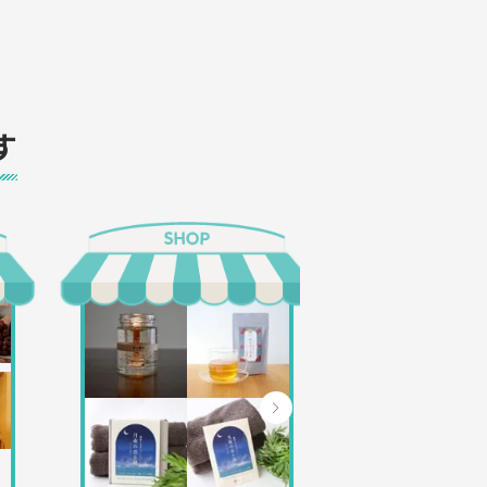
す
ぽたぽたポタ
ボクニシフォ