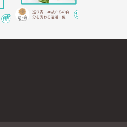
巡り宵｜40歳からの自
分を労わる温活・更年
期ショップ