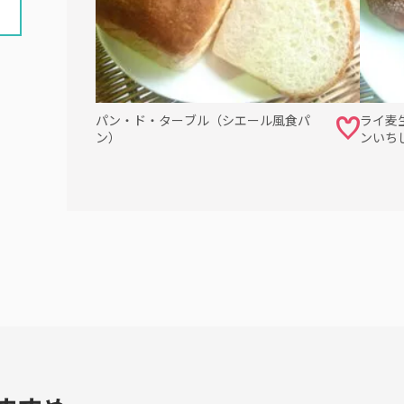
パン・ド・ターブル（シエール風食パ
ライ麦
ン）
ンいち