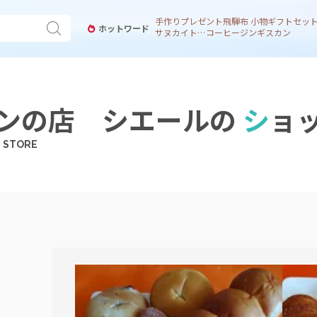
手作り
プレゼント
飛騨
布 小物
ギフトセッ
ホットワード
サヌカイト 風鈴
コーヒー
ジンギスカン
ンの店 シエールの
シ
ョ