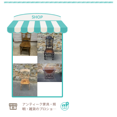
「リセール品」の場合
ご注文いただいた後、速やかに当社から売り主様にコン
タクトを取りますが、通常お取り寄せに２～3週間ほど
お待ちいただく場合もございます。
詳しくはご注文後の弊社からお送りします「ご注文請
書」メールをご参照ください。
③ ご注文のキャンセル／ご返品（お届け前）
「現物確認をして購入を最終決定したい」 というお客様
のため、当サイト内では、商品出荷日の前々日以前のご
注文キャンセルは可能となっております。
「在庫品」の場合はご注文後、商品出荷日の前々日まで
に現品をご確認されたい旨、お知らせください。
商品代金を先払いいただいていた場合でも、キャンセル
される場合には商品代金は全額ご返金させていただきま
す。（お振込み手数料等はご負担いただきます。）
「入荷中」および「買付中」の商品につきましても、当
アンティーク家具・照
店入荷後、商品出荷日の前々日までに現品をご確認され
明・雑貨のプロショッ
たい旨、お知らせください。
プ デニム・ウェアハ