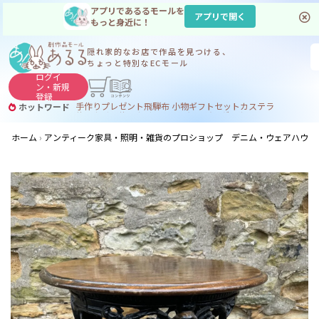
アプリであるるモールを
アプリで開く
もっと身近に！
隠れ家的なお店で
作品を見つける、
ちょっと特別なECモール
ログイ
ン・
新規
登録
手作り
プレゼント
飛騨
布 小物
ギフトセット
カステラ
ホットワード
サヌカイト
サヌカイト 風鈴
コーヒー
ジンギスカン
ホーム
アンティーク家具・照明・雑貨のプロショップ デニム・ウェアハウス