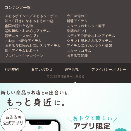
現品ご確認～ご購入の最終決定が可能です。
コンテンツ一覧
商品の確認期間中のキャンセルは自由に行っていただけ
あるるポイント／あるるクーポン
今日は何の日
ます。
知って好きになるあるるのお店
新着アイテム
全国の隠れた名物
スタッフのセレクト商品
（ご注文後、商品出荷日の前々日までに現品をご確認さ
送料無料・おためしアイテム
季節のギフト
れたい旨、事前にお知らせください。）
最新ニュースから探す
メディアで紹介されたアイテム
尚、「リセール品」につきましては商品のお取り置き、
Instagram紹介アイテム
クラフト感あふれるアイテム
あるる探検隊のお気に入りアイテム
アイテム選びのお役立ち情報
現品確認はできません。
推しアイテムレポート
スタッフコラム
◆商品代金のお支払タイミングにつきまして
プレゼントキャンペーン
あるる豆知識
① 「在庫品」の商品の場合
ご注文後１週間以内にお支払いをお願いいたします。
利用規約
お問い合わせ
運営会社
プライバシーポリシー
出荷はご入金の確認後となります。
© 2022 創作品モール あるる
ご注文後無償保管をご依頼されない場合、代引きによる
発送も可能です。（代引き手数料が送料に別途加算され
ます。）
② 「入荷中」および「買付中」の場合
ご注文後1週間以内に、ご予約金として商品入荷前に、
商品代金全額をお支払いいただきます。
（商品到着後にキャンセルの場合には全額ご返金いたし