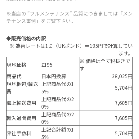
※当店の ”フルメンテナンス” 品質につきましては
「メン
テナンス事例」
をご覧下さい。
◆販売価格の内訳
※ 為替レートは1￡（UKポンド）＝195円で計算してい
ます。
※ 価格は全て税抜きで
現地価格
£195
す
商品代
日本円換算
38,025円
現地梱包/輸送
上記商品代の1
5,704円
費
5％
上記商品代の2
海上輸送費用
7,605円
0％
上記商品代の2
輸入通関費用
7,605円
0％
上記合計額の1
弊社手数料
5,704円
5％