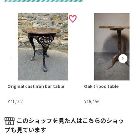
返信メールはできるだけ急いでお送りいたしますが、営
業時間内対応のため２～３日ほどお時間をいただく場合
がございます。
② お届けまでの納期
「在庫品」の場合
ご入金確認後、最短で翌日には発送が可能ですが、大型
商品の場合は発送状況確認後、別途お知らせいたしま
す。
「入荷中」の場合
輸送状況が海上コンテナ便（２～３ヶ月毎）への積載待
ち（海外倉庫在庫）の場合、最長で８週間ほどお時間を
いただきます。
Original cast iron bar table
Oak tripod table
コンテナ船で海上輸送中の場合は時期、タイミングにも
よりますが、２～５週間ほどお待ちいただきます。
¥
¥
71,107
16,456
「買付中」の場合
外部在庫品の場合は時期や国際情勢にもよりますが、２
このショップを見た人はこちらのショッ
～４ヶ月ほどお待ちいただきます。（イギリスから輸入
の場合）
プも見ています