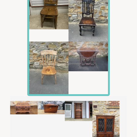
◆メンテナンス概算費用について
メンテナンス費用は入荷後の点検状況や部品代・材料費
等により、ご購入お手続き後でも金額が変更される場合
がございます。
また、メニュー以外のメンテナンスやカスタマイズが可
能な場合もございますので、
ご希望がございましたらお気軽にお問い合わせくださ
い。別途お見積り申し上げます。
◆送料につきまして
ヤマトホームコンビニエンス「
らくらく家財宅急便
」 B
ランクになります。
◆お届けまでの納期につきまして
お届けまでの日数は、「１．当店までのお取り寄せ日
数」＋「２．メンテナンスに必要な日数」＋「３．配送
による輸送日数」
の合計になります。