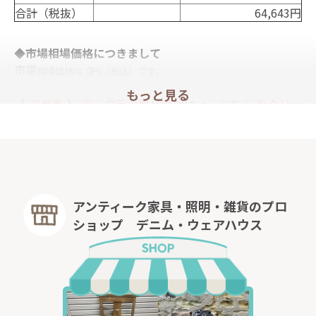
合計（税抜）
64,643円
◆市場相場価格につきまして
市場
相場
価格は
0円
（税込）です。
もっと見る
【 ご参考 】 データ元の商品情報は→
こちら
をクリッ
ク。
※「市場相場価格」は弊社”
デニムアンティークファニ
チャー
”の販売実績平均値です。
販売時期・期間を考慮しない単純平均値になりますの
で、現時点における価格相場を反映していない場合もご
アンティーク家具・照明・雑貨のプロ
ざいます。
ショップ デニム・ウェアハウス
また商品性（サイズ・デザイン等）に差異がある場合
がありますので、上記のリンクよりデータ元の商品情報
をご確認ください。