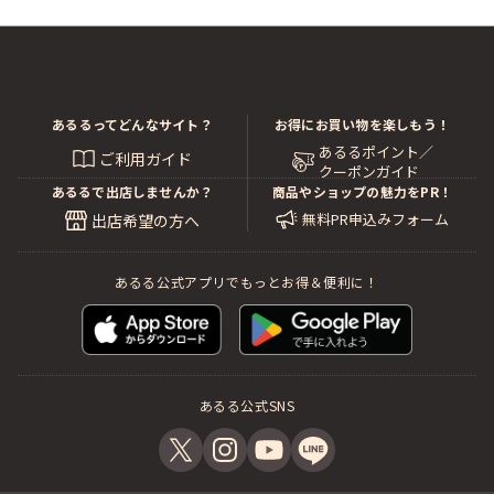
ウス
実際に商品が入荷して現品を確認してから最終的にご購
入の可否をお決めいただくことが可能です。
ただし現物確認をして購入をご決定された後のキャンセ
ルは、ご容赦いただけますようお願いいたします。
やむを得ずご購入最終決定後にキャンセル／返品される
あるるってどんなサイト？
お得にお買い物を楽しもう！
場合には、お取引のルールに基づき、キャンセル料20％
あるるポイント／
ご利用ガイド
の発生する場合がございます。
クーポンガイド
あるるで出店しませんか？
商品やショップの魅力をPR！
またご依頼のメンテナンスが施工された後のキャンセ
無料PR申込みフォーム
出店希望の方へ
ル、およびリセール品のご注文キャンセルはできませ
ん。
当サイト内でのお取引条件は「当店のご案内」および
あるる公式アプリでもっとお得＆便利に！
「特商法の表記」に詳しく記載しておりますので、ご注
文前にご一読ください。
◆商品のお取り置き（現品のご確認期間）につきまして
原則といたしましてご注文代金は先払いとさせていただ
あるる公式SNS
いておりますが、お支払い手続きをいただいた後、「在
庫品」はお申し込み後１週間、
「入荷中」および「買付中」の商品に関しては入荷後２
週間、商品の確認期間を設けておりますので、その間に