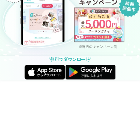
ます。）
メンテナンスメニュー等は商品到着後のご決定～ご精算
も可能です。
③ 「リセール品」の場合
ご注文後1週間以内に、ご予約金として商品お取り寄せ
手配の前に、商品代金全額をお支払いいただきます。
（商品手配後のキャンセルはできません。）
メンテナンスメニュー等は商品到着後にお打ち合わせ～
無料でダウンロード
お支払いが可能です。
◆商品に関するお問い合わせにつきまして
ご不明点はこちらの「
お問い合わせ
」からご連絡をお願
いいたします。
返信メールはできるだけ急いでお送りいたしますが、タ
イミングにより２～３日ほどお時間をいただく場合がご
ざいます。