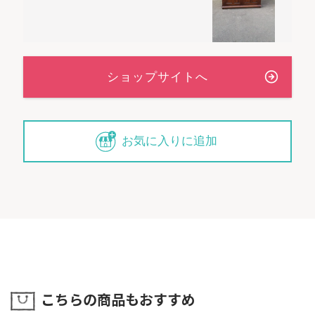
１．当店までのお取り寄せ日数
（ 0 日 ）
２．メンテナンスに必要な日数
（ 7 日 ）
３．配送による輸送日数
（ 1～3 日 ）
※「２．メンテナンスに必要な日数」は全てのメンテナ
お気に入りに追加
ンスメニューを実施した場合の日数です。
メンテナンス項目が減れば日数も短縮できる場合があ
ります。
◆商品のご注文につきまして
① ご注文方法
「在庫品（表示マーク無し）」の商品は通常のご注文と
して承りますが、「入荷中（
）」、
「買付中（
）」および「仲介商品（
）」の商品はご購入
予約として承ります。
ご注文のタイミングにより在庫切れ/売約済みの場合もご
こちらの商品もおすすめ
ざいます。当店からの返信メールをご確認ください。