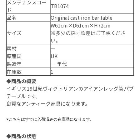
メンテナンスコー
TB1074
ド
品名
Original cast iron bar table
W61cm×D61cm×H72cm
サイズ
※多少の採寸誤差はご了承くださ
い。
素材
－
原産国
UK
製造年
－ 年代
在庫数
1
◆商品の概要
イギリス19世紀ヴィクトリアンのアイアンレッグ製パブ
テーブルです。
良質なアンティーク家具になります。
※こちらはすでに入荷済みの在庫品になります。
◆商品の状態