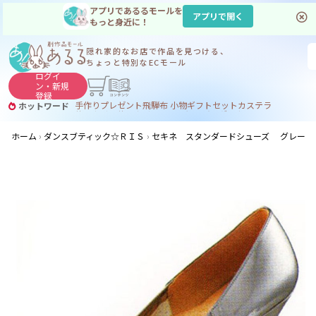
アプリであるるモールを
アプリで開く
もっと身近に！
隠れ家的なお店で
作品を見つける、
ちょっと特別なECモール
ログイ
ン・
新規
登録
手作り
プレゼント
飛騨
布 小物
ギフトセット
カステラ
ホットワード
サヌカイト
サヌカイト 風鈴
コーヒー
ジンギスカン
ホーム
ダンスブティック☆ＲＩＳ
セキネ スタンダードシューズ グレーキッ