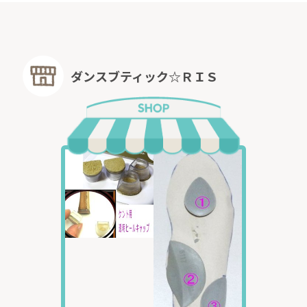
（ヒールカバー・５cm、
７cmヒール用）
試合や練習場で床を保護
するため、必要な場合が
ございます。
ダンスブティック☆ＲＩＳ
こちら
からご購入いただ
けます。