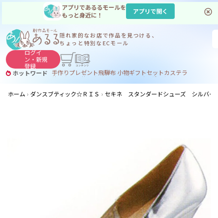
アプリであるるモールを
アプリで開く
もっと身近に！
隠れ家的なお店で
作品を見つける、
ちょっと特別なECモール
ログイ
ン・
新規
登録
手作り
プレゼント
飛騨
布 小物
ギフトセット
カステラ
ホットワード
サヌカイト
サヌカイト 風鈴
コーヒー
ジンギスカン
ホーム
ダンスブティック☆ＲＩＳ
セキネ スタンダードシューズ シルバーキ