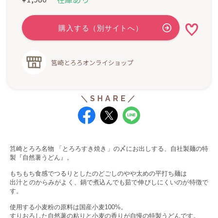
筥崎とろろオンライショップ
筥崎とろろ名物 「とろろすき焼き」の〆にお出しする、自社製麺の特
製『自然薯うどん』。
もちもち食感でつるりとしたのどごしのやや太めの平打ち麺は
出汁とのからみがよく、鍋で煮込んでも茹で伸びしにくいのが特徴で
す。
使用する小麦粉の原料は国産小麦100%。
すりおろした自然薯の粘りと小麦の香りが自慢の特製うどんです。