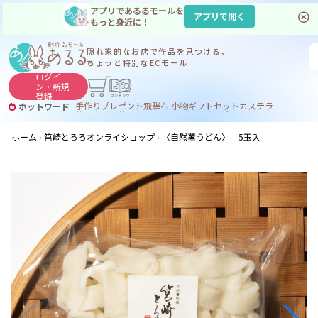
アプリであるるモールを
アプリで開く
もっと身近に！
隠れ家的なお店で
作品を見つける、
ちょっと特別なECモール
ログイ
ン・
新規
登録
手作り
プレゼント
飛騨
布 小物
ギフトセット
カステラ
ホットワード
サヌカイト
サヌカイト 風鈴
コーヒー
ジンギスカン
ホーム
筥崎とろろオンライショップ
〈自然薯うどん〉 5玉入