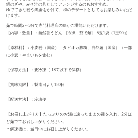
鍋の〆や、みそ汁の具としてアレンジするのもおすすめ。
ゆでてきな粉や黒蜜をかけて、和のデザートとしてもお楽しみいただ
けます。
茹で時間2～3分で専門料理店の味がご堪能いただけます。
【内容・数量】：自然薯うどん [冷凍 茹で麺] 5玉1袋（1玉90g）
【原材料】：小麦粉（国産）、タピオカ澱粉、自然薯（国産）（一部
に小麦・やまいもを含む）
【保存方法】：要冷凍（-18℃以下で保存）
【賞味期限】：製造日より180日
【配送方法】：冷凍便
【お召し上がり方】たっぷりのお湯に凍ったままの麺を入れ、2分ほ
ど茹でてお召し上がりください。
＊解凍後は、当日中にお召し上がりください。