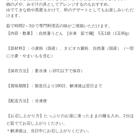
鍋の〆や、みそ汁の具としてアレンジするのもおすすめ。
ゆでてきな粉や黒蜜をかけて、和のデザートとしてもお楽しみいただ
けます。
茹で時間2～3分で専門料理店の味がご堪能いただけます。
【内容・数量】：自然薯うどん [冷凍 茹で麺] 5玉1袋（1玉90g）
【原材料】：小麦粉（国産）、タピオカ澱粉、自然薯（国産）（一部
に小麦・やまいもを含む）
【保存方法】：要冷凍（-18℃以下で保存）
【賞味期限】：製造日より180日、解凍後は翌日まで
【配送方法】：冷凍便
【お召し上がり方】たっぷりのお湯に凍ったままの麺を入れ、2分ほ
ど茹でてお召し上がりください。
＊解凍後は、当日中にお召し上がりください。