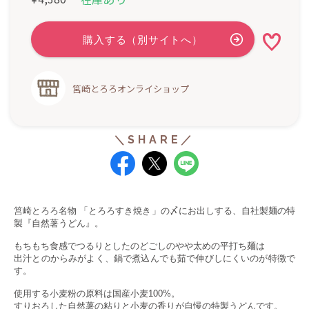
筥崎とろろオンライショップ
筥崎とろろ名物 「とろろすき焼き」の〆にお出しする、自社製麺の特
製『自然薯うどん』。
もちもち食感でつるりとしたのどごしのやや太めの平打ち麺は
出汁とのからみがよく、鍋で煮込んでも茹で伸びしにくいのが特徴で
す。
使用する小麦粉の原料は国産小麦100%。
すりおろした自然薯の粘りと小麦の香りが自慢の特製うどんです。