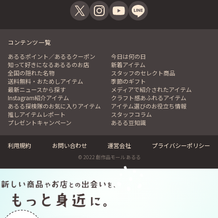
コンテンツ一覧
あるるポイント／あるるクーポン
今日は何の日
知って好きになるあるるのお店
新着アイテム
全国の隠れた名物
スタッフのセレクト商品
送料無料・おためしアイテム
季節のギフト
最新ニュースから探す
メディアで紹介されたアイテム
Instagram紹介アイテム
クラフト感あふれるアイテム
あるる探検隊のお気に入りアイテム
アイテム選びのお役立ち情報
推しアイテムレポート
スタッフコラム
プレゼントキャンペーン
あるる豆知識
利用規約
お問い合わせ
運営会社
プライバシーポリシー
© 2022 創作品モール あるる