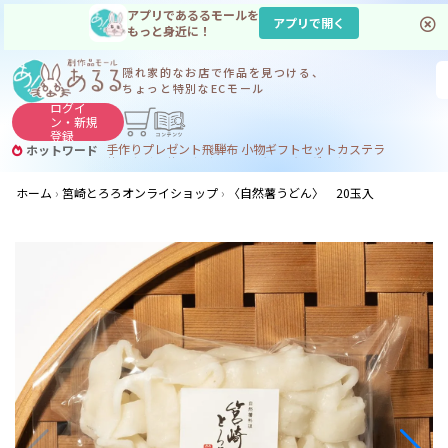
アプリであるるモールを
アプリで開く
もっと身近に！
隠れ家的なお店で
作品を見つける、
ちょっと特別なECモール
ログイ
ン・
新規
登録
手作り
プレゼント
飛騨
布 小物
ギフトセット
カステラ
ホットワード
サヌカイト
サヌカイト 風鈴
コーヒー
ジンギスカン
ホーム
筥崎とろろオンライショップ
〈自然薯うどん〉 20玉入