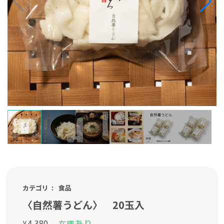
カテゴリ
食品
〈自然薯うどん〉 20玉入
あり
4,380
在庫
¥