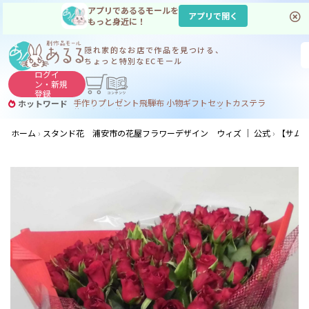
アプリであるるモールを
アプリで開く
もっと身近に！
隠れ家的なお店で
作品を見つける、
ちょっと特別なECモール
ログイ
ン・
新規
登録
手作り
プレゼント
飛騨
布 小物
ギフトセット
カステラ
ホットワード
サヌカイト
サヌカイト 風鈴
コーヒー
ジンギスカン
ホーム
スタンド花 浦安市の花屋フラワーデザイン ウィズ ｜ 公式
【サム