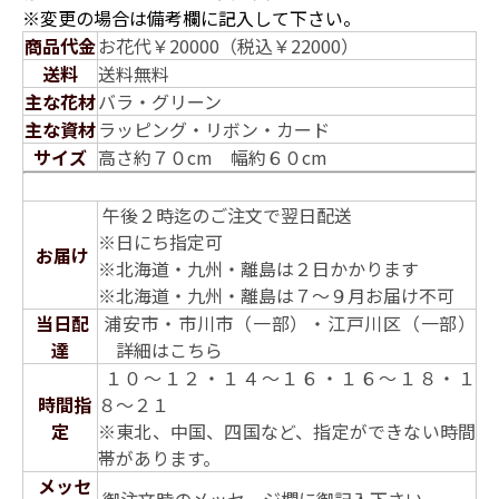
※変更の場合は備考欄に記入して下さい。
商品代金
お花代￥20000（税込￥22000）
送料
送料無料
主な花材
バラ・グリーン
主な資材
ラッピング・リボン・カード
サイズ
高さ約７０cm 幅約６０cm
午後２時迄のご注文で翌日配送
※日にち指定可
お届け
※北海道・九州・離島は２日かかります
※北海道・九州・離島は７〜９月お届け不可
当日配
浦安市・市川市（一部）・江戸川区（一部）
達
詳細は
こちら
１０〜１２・１４〜１６・１６〜１８・１
時間指
８〜２１
定
※東北、中国、四国など、指定ができない時間
帯があります。
メッセ