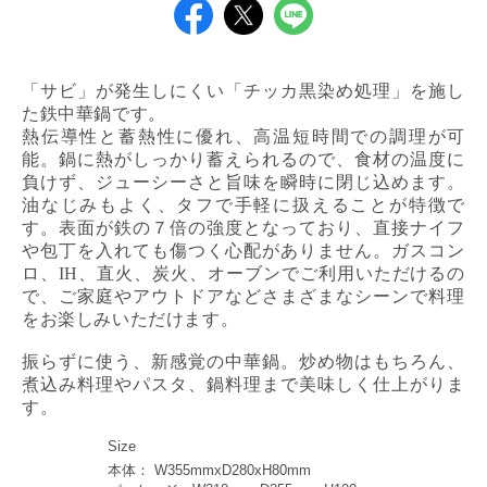
「サビ」が発生しにくい「チッカ黒染め処理」を施し
た鉄中華鍋です。
熱伝導性と蓄熱性に優れ、高温短時間での調理が可
能。鍋に熱がしっかり蓄えられるので、食材の温度に
負けず、ジューシーさと旨味を瞬時に閉じ込めます。
油なじみもよく、タフで手軽に扱えることが特徴で
す。表面が鉄の７倍の強度となっており、直接ナイフ
や包丁を入れても傷つく心配がありません。ガスコン
ロ、IH、直火、炭火、オーブンでご利用いただけるの
で、ご家庭やアウトドアなどさまざまなシーンで料理
をお楽しみいただけます。
振らずに使う、新感覚の中華鍋。炒め物はもちろん、
煮込み料理やパスタ、鍋料理まで美味しく仕上がりま
す。
Size
本体： W355mmxD280xH80mm