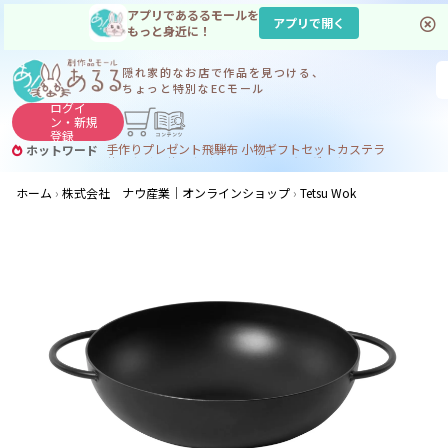
アプリであるるモールを
アプリで開く
もっと身近に！
隠れ家的なお店で
作品を見つける、
ちょっと特別なECモール
ログイ
ン・
新規
登録
手作り
プレゼント
飛騨
布 小物
ギフトセット
カステラ
ホットワード
サヌカイト
サヌカイト 風鈴
コーヒー
ジンギスカン
ホーム
株式会社 ナウ産業｜オンラインショップ
Tetsu Wok