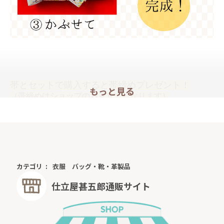
帯とセットで購入すると帯締めプレゼント！
もっと見る
（帯締めはショップのお見立てとなります）
普段のおしゃれに、お出かけ、デート、国内・海外旅行、観光、文化
祭、発表会、芸術鑑賞、紅葉狩り、お花見、ランチ、ディナー、コン
サート、忘年会、新年会、初詣、パーティー、卒業式、謝恩会、入学
式、参観日、同窓会、お買い物、女子会など、様々な場面で気軽に着
物を楽しめます。
カテゴリ
衣服
バッグ・靴・革製品
★サイズ表
仕立屋甚五郎通販サイト
[cm]
S
M
MT
L
着丈
132
136
140
140