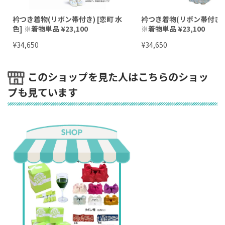
※着物単品も購入可
簡単半衿をつけ、ひもを2カ所結んで、帯を巻くだけ！誰
衿つき着物(リボン帯付き) [恋町 水
衿つき着物(リボン帯付き) 
色] ※着物単品 ¥23,100
※着物単品 ¥23,100
一人で簡単に着れて、着崩れしなくて、自宅で洗える着
す。リボン部分は好きな形に自由にアレンジできます！
¥
¥
34,650
34,650
このショップを見た人はこちらのショッ
帯の色が選べます！
プも見ています
※帯を購入したら帯締めプレゼント
（帯締めの色はショップのお見立てとなります）