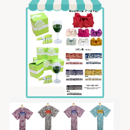
アンダーバスト
65〜75
70〜80
70〜80
75〜85
裄
65
67
70
70
ヒップ
〜90
〜94
〜94
〜98
155〜
158〜
160〜
160〜
身長
160
163
168
168
※MT・・・Mサイズで身長が高い人向けサイズです。
※お渡し後に、丈が合わない場合は、ご希望の長さに合わせて裾上げ
して下さい。
※衿の抜き加減によって着丈の長さが変わります。裾上げされる際に
は、お好みの抜き加減で、帯まで全て着用した状態で裾上げする長さ
を測ることをおすすめ致します。
帯サイズ目安：
Sサイズ アンダーバスト 75cm前後
Mサイズ アンダーバスト 80cm前後
Lサイズ アンダーバスト 85cm前後
★材質
【着物】 ：ポリエステル 100%
【帯】 ：ポリエステル 100%
【帯締め】：絹 100%