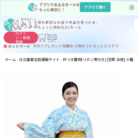
アプリであるるモールを
アプリで開く
もっと身近に！
隠れ家的なお店で
作品を見つける、
ちょっと特別なECモール
ログイ
ン・
新規
登録
手作り
プレゼント
飛騨
布 小物
ギフトセット
カステラ
ホットワード
サヌカイト
サヌカイト 風鈴
コーヒー
ジンギスカン
ホーム
仕立屋甚五郎通販サイト
衿つき着物(リボン帯付き) [恋町 水色] ※着物単品