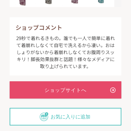
以下、あらかじめご了承ください。
※着物と帯のセットを購入した場合は、帯締め・簡単な半衿がプレゼ
ショップコメント
ントとして付属します。着物単品の場合は簡単な半衿のみ付属しま
す。
29秒で着れるきもの。誰でも一人で簡単に着れ
※着物と帯のセットを購入した場合、プレゼントの帯締めはショップ
て着崩れしなくて自宅で洗えるから凄い。おは
のお見立てになります。
しょりがないから着崩れしなくてお腹周りスッ
※帯の色は選ぶことができます。帯の柄はショップのお見立てとなり
ます。
キリ！脚長効果抜群と話題！様々なメディアに
※国内送料は地域ごとに異なります。
取り上げられています。
※海外配送の場合は、別途送料がかかります。（発送に関しまして
は、後日当店からご連絡致します。）
※海外配送の場合、関税はお客様のご負担となる可能性がございま
す。
※パソコンのモニターの特性や設定の関係で、商品の色、素材感につ
いては若干実物との違いが生じる場合がございます。
※柄のある商品については、柄の出方が変わることがございます。
※お渡し後に、丈が合わない場合は、ご希望の長さに合わせて裾上げ
して下さい。
お気に入りに追加
※イメージ写真で使われている小物類（帯揚げ・草履）は商品に含ま
れません。
※掲載商品につきましては、一部店頭販売在庫と共有している商品が