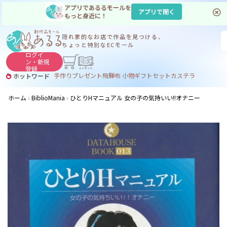
アプリであるるモールを
アプリで開く
もっと身近に！
隠れ家的なお店で
作品を見つける、
ちょっと特別なECモール
ログイ
ン・
新規
登録
手作り
プレゼント
飛騨
布 小物
ギフトセット
カステラ
ホットワード
サヌカイト
サヌカイト 風鈴
コーヒー
ジンギスカン
ホーム
BiblioMania
ひとりHマニュアル 女の子の気持いい!!オナニー