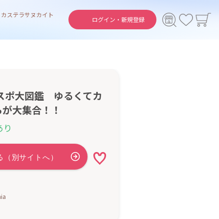
ト
カステラ
サヌカイト
ログイン・
新規登録
スポ大図鑑 ゆるくてカ
らが大集合！！
あり
ia