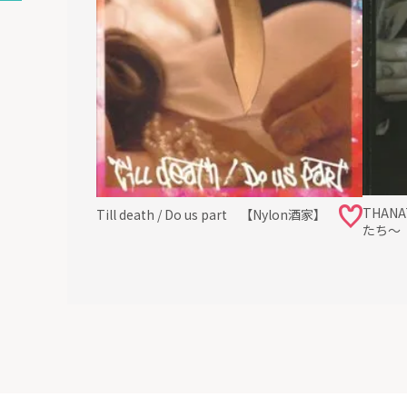
THAN
Till death / Do us part 【Nylon酒家】
たち～