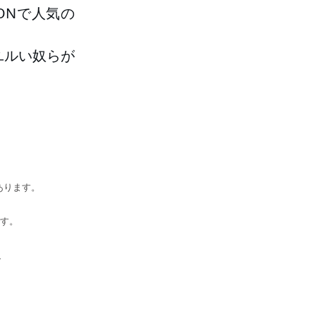
ONで人気の
ユルい奴らが
あります。
です。
、