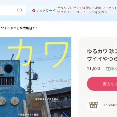
手作り
プレゼント
飛騨
布 小物
ギフトセッ
ホットワード
サヌカイト 風鈴
コーヒー
ジンギスカン
カワイイやつらが大集合！！
ゆるカワ 珍
ワイイやつ
1,980
在庫
¥
BiblioMan