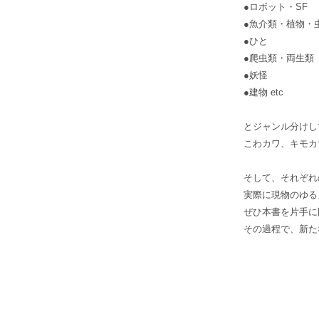
●ロボット・SF
●魚介類・植物・
●ひと
●爬虫類・両生類
●妖怪
●建物 etc
とジャンル分けし
こわカワ、キモカ
そして、それぞれ
実際に現物のゆる
ぜひ本書を片手
その過程で、新た