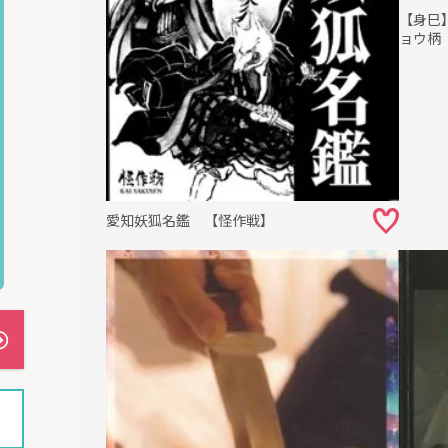
【身巳
ョウ柄
愛知妖狐名鑑 【怪作戦】