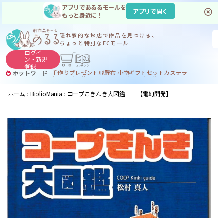
アプリであるるモールを
アプリで開く
もっと身近に！
隠れ家的なお店で
作品を見つける、
ちょっと特別なECモール
ログイ
ン・
新規
登録
手作り
プレゼント
飛騨
布 小物
ギフトセット
カステラ
ホットワード
サヌカイト
サヌカイト 風鈴
コーヒー
ジンギスカン
ホーム
BiblioMania
コープこきんき大図鑑 【電幻開発】