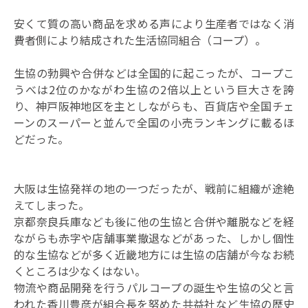
安くて質の高い商品を求める声により生産者ではなく消
費者側により結成された生活協同組合（コープ）。
生協の勃興や合併などは全国的に起こったが、コープこ
うべは2位のかながわ生協の2倍以上という巨大さを誇
り、神戸阪神地区を主としながらも、百貨店や全国チェ
ーンのスーパーと並んで全国の小売ランキングに載るほ
どだった。
大阪は生協発祥の地の一つだったが、戦前に組織が途絶
えてしまった。
京都奈良兵庫なども後に他の生協と合併や離脱などを経
ながらも赤字や店舗事業撤退などがあった、しかし個性
的な生協などが多く近畿地方には生協の店舗が今なお続
くところは少なくはない。
物流や商品開発を行うパルコープの誕生や生協の父と言
われた香川豊彦が組合長を努めた共益社など生協の歴史