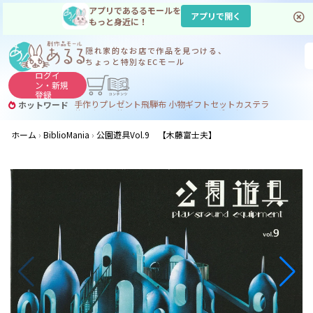
アプリであるるモールを
アプリで開く
もっと身近に！
隠れ家的なお店で
作品を見つける、
ちょっと特別なECモール
ログイ
ン・
新規
登録
手作り
プレゼント
飛騨
布 小物
ギフトセット
カステラ
ホットワード
サヌカイト
サヌカイト 風鈴
コーヒー
ジンギスカン
ホーム
BiblioMania
公園遊具Vol.9 【木藤富士夫】