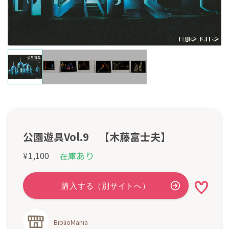
公園遊具Vol.9 【木藤富士夫】
あり
1,100
在庫
¥
BiblioMania