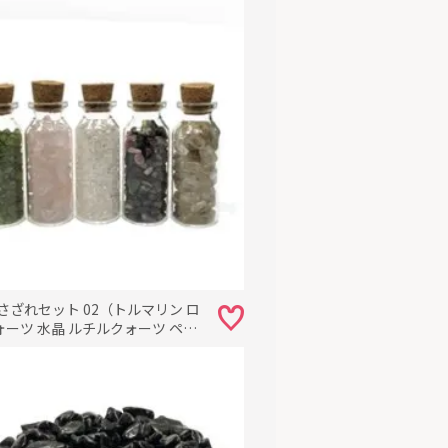
さざれセット 02（トルマリン ロ
ォーツ 水晶 ルチルクォーツ ペリ
）浄化用【おまかせ品】