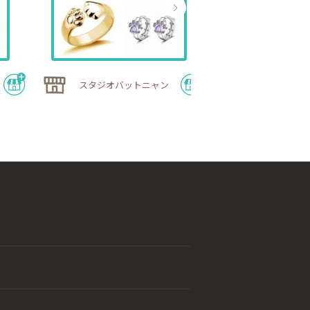
巡り宵｜40
スタジオバットニャン
分を労わる温
期ショップ