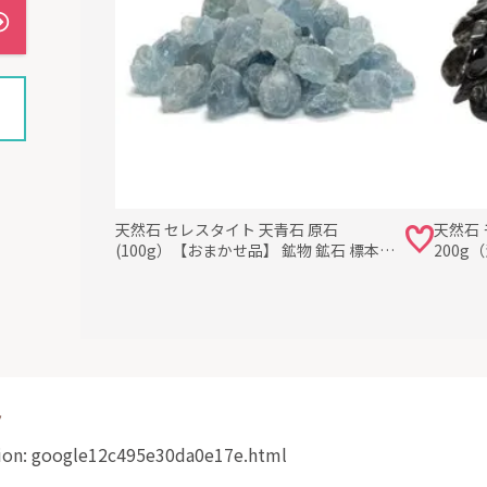
天然石 セレスタイト 天青石 原石
天然石 
(100g）【おまかせ品】 鉱物 鉱石 標本
200
置物
ト
ation: google12c495e30da0e17e.html