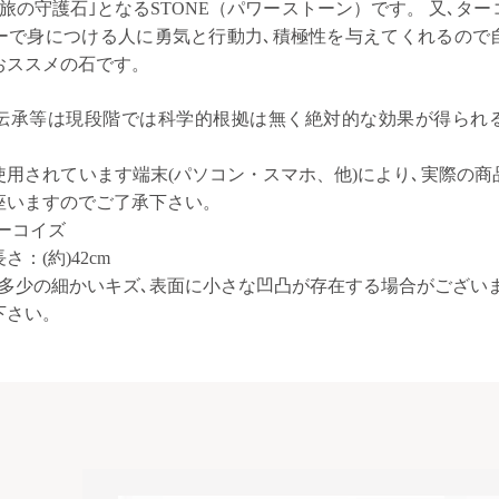
旅の守護石｣となるSTONE（パワーストーン）です。 又､タ
ーで身につける人に勇気と行動力､積極性を与えてくれるので
おススメの石です。
伝承等は現段階では科学的根拠は無く絶対的な効果が得られ
使用されています
端末(パソコン・スマホ、他)
により､実際の商
座いますのでご了承下さい。
ーコイズ
長さ：(約)42cm
､多少の細かいキズ､表面に小さな凹凸が存在する場合がございま
下さい。