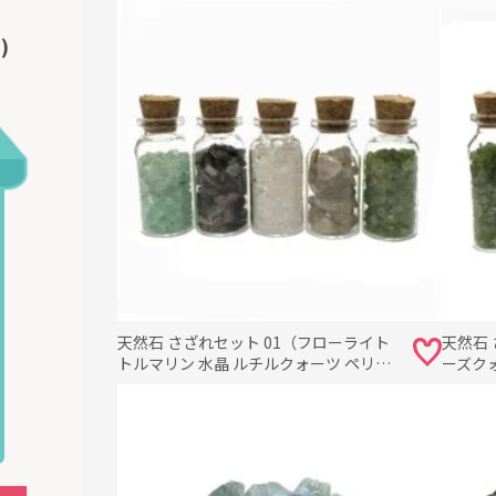
)
天然石 さざれセット 01（フローライト
天然石 
トルマリン 水晶 ルチルクォーツ ペリド
ーズク
ット）浄化用 【おまかせ品】
ドット