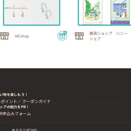
雑貨ショップ ハニー
nill.shop
シェア
い物を楽しもう！
るポイント／
クーポンガイド
ップの魅力をPR！
PR申込みフォーム
あるる公式SNS