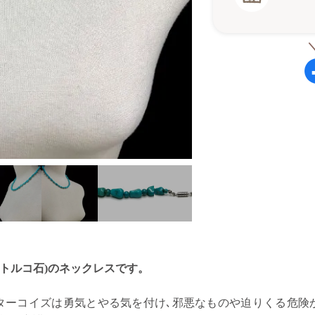
(トルコ石)の
ネックレスです。
石ターコイズは勇気とやる気を付け､邪悪なものや迫りくる危険