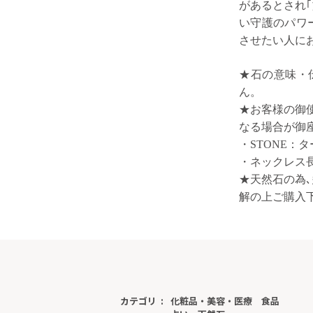
があるとされ｢
い守護のパワ
させたい人に
★石の意味・
ん。
★お客様の御
なる場合が御
・STONE：
タ
・
ネックレス
★天然石の為
解の上ご購入
カテゴリ
化粧品・美容・医療
食品