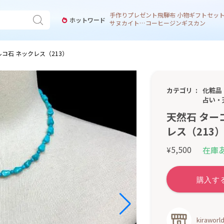
手作り
プレゼント
飛騨
布 小物
ギフトセッ
ホットワード
サヌカイト 風鈴
コーヒー
ジンギスカン
ルコ石 ネックレス（213）
カテゴリ
化粧品
占い・
天然石 ター
レス（213
5,500
在庫
¥
kirawo