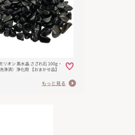
モリオン 黒水晶 さざれ石 100g・
g（洗浄済）浄化用 【おまかせ品】
もっと見る