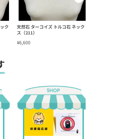
ネック
天然石 ターコイズ トルコ石 ネックレ
天然石 ターコイズ ト
ス（211）
ス（212）
¥
¥
6,600
5,500
す