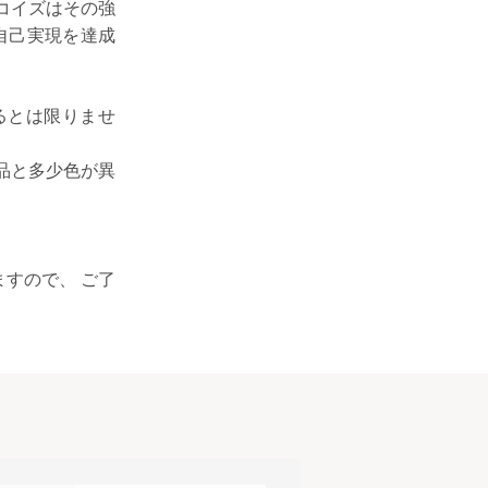
ーコイズはその強
自己実現を達成
るとは限りませ
品と多少色が異
すので、 ご了