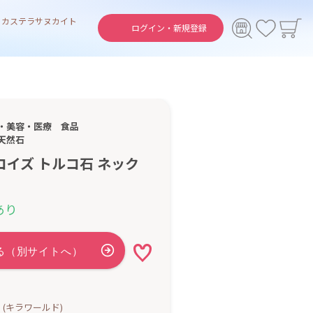
ト
カステラ
サヌカイト
ログイン・
新規登録
・美容・医療
食品
天然石
コイズ トルコ石 ネック
）
あり
rld (キラワールド)