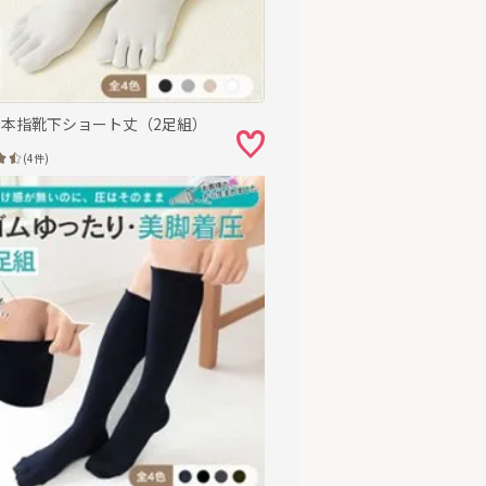
5本指靴下ショート丈（2足組）
(4件)