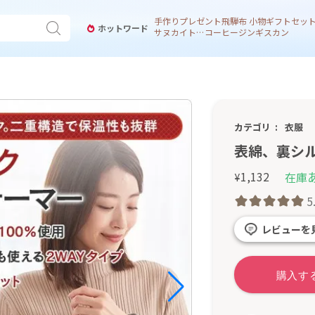
手作り
プレゼント
飛騨
布 小物
ギフトセッ
ホットワード
サヌカイト 風鈴
コーヒー
ジンギスカン
カテゴリ
衣服
表綿、裏シ
1,132
在庫
¥
5
レビューを