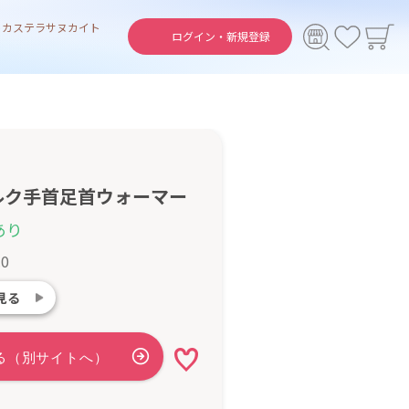
ト
カステラ
サヌカイト
ログイン・
新規登録
ルク手首足首ウォーマー
あり
.0
見る