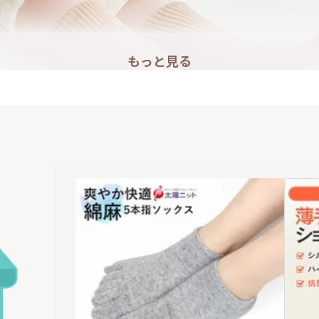
もっと見る
1,132
表綿、裏シルク
手首足首ウォーマー
円(税込
日本製 1足