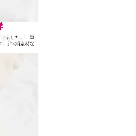
群
させました。二重
す。綿×絹素材な