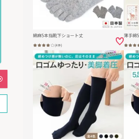
<2組までメール便可能>
綿麻5本指靴下ショート丈
薄手綿
は3色からお選びいただけます
(4件)
ray)