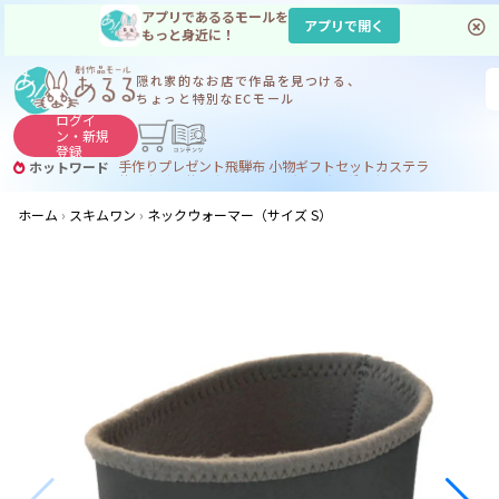
アプリであるるモールを
アプリで開く
もっと身近に！
隠れ家的なお店で
作品を見つける、
ちょっと特別なECモール
ログイ
ン・
新規
登録
手作り
プレゼント
飛騨
布 小物
ギフトセット
カステラ
ホットワード
サヌカイト
サヌカイト 風鈴
コーヒー
ジンギスカン
ホーム
スキムワン
ネックウォーマー（サイズ S）