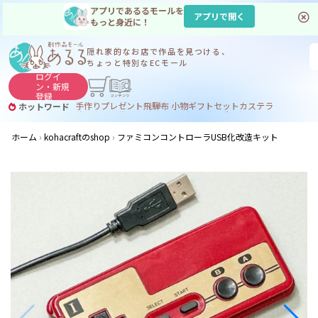
アプリであるるモールを
アプリで開く
もっと身近に！
隠れ家的なお店で
作品を見つける、
ちょっと特別なECモール
ログイ
ン・
新規
登録
手作り
プレゼント
飛騨
布 小物
ギフトセット
カステラ
ホットワード
サヌカイト
サヌカイト 風鈴
コーヒー
ジンギスカン
ホーム
kohacraftのshop
ファミコンコントローラUSB化改造キット