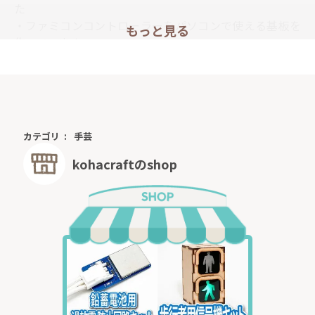
た
・
ファミコンコントローラーをパソコンで使える基板を
もっと見る
作っています
・
簡単改造ファミコンコントローラUSB化キットが完成
しました
・
四角ボタンのファミコンコントローラもUSB化してパ
ソコンやレトロフリークで使うことができました
カテゴリ
手芸
kohacraftのshop