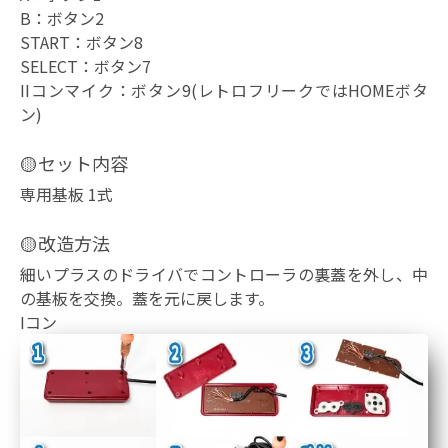
B：ボタン2
START：ボタン8
SELECT：ボタン7
IIコンマイク：ボタン9(レトロフリークではHOMEボタ
ン)
🟡セット内容
専用基板 1式
🟡改造方法
細いプラスのドライバでコントローラの裏蓋を外し、中
の基板を交換。蓋を元に戻します。
Iコン