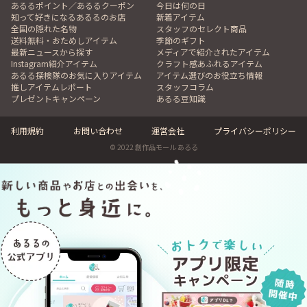
あるるポイント／あるるクーポン
今日は何の日
知って好きになるあるるのお店
新着アイテム
全国の隠れた名物
スタッフのセレクト商品
送料無料・おためしアイテム
季節のギフト
最新ニュースから探す
メディアで紹介されたアイテム
Instagram紹介アイテム
クラフト感あふれるアイテム
あるる探検隊のお気に入りアイテム
アイテム選びのお役立ち情報
推しアイテムレポート
スタッフコラム
プレゼントキャンペーン
あるる豆知識
利用規約
お問い合わせ
運営会社
プライバシーポリシー
© 2022 創作品モール あるる