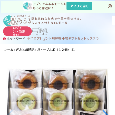
アプリであるるモールを
アプリで開く
もっと身近に！
隠れ家的なお店で
作品を見つける、
ちょっと特別なECモール
ログイ
ン・
新規
登録
手作り
プレゼント
飛騨
布 小物
ギフトセット
カステラ
ホットワード
サヌカイト
サヌカイト 風鈴
コーヒー
ジンギスカン
ホーム
ぎふと歳時記
ガトープルポ（１２個） 81