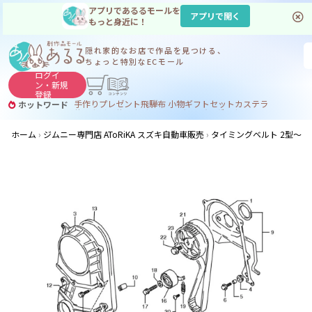
アプリであるるモールを
アプリで開く
もっと身近に！
隠れ家的なお店で
作品を見つける、
ちょっと特別なECモール
ログイ
ン・
新規
登録
手作り
プレゼント
飛騨
布 小物
ギフトセット
カステラ
ホットワード
サヌカイト
サヌカイト 風鈴
コーヒー
ジンギスカン
ホーム
ジムニー専門店 AToRiKA スズキ自動車販売
タイミングベルト 2型～5型 1