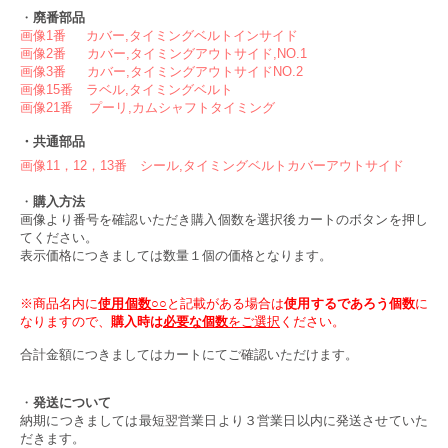
・
廃
番
部品
画像1番 カバー,タイミングベルトインサイド
画像2番 カバー,タイミングアウトサイド,NO.1
画像3
番 カバー,タイミングアウトサイドNO.2
画像15番 ラベル,タイミングベルト
画像21番 プーリ,カムシャフトタイミング
・共通部品
画像11，12，13番
シール,タイミングベルトカバーアウトサイド
・
購入方法
画像より番号を確認いただき購入個数を選択後カートのボタンを押し
てください。
表示価格につきましては数量１個の価格となります。
※商品名内に
使用個数○○
と記載がある場合は
使用するであろう個数
に
なりますので、
購入時は
必要な個数
をご選択
ください。
合計金額につきましてはカートにてご確認いただけます。
・
発送について
納期につきましては最短翌営業日より３営業日以内に発送させていた
だきます。