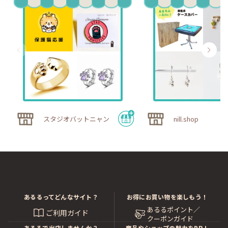
スタジオバットニャン
nill.shop
あるるってどんなサイト？
お得にお買い物を楽しもう！
あるるポイント／
ご利用ガイド
クーポンガイド
あるるで出店しませんか？
商品やショップの魅力をPR！