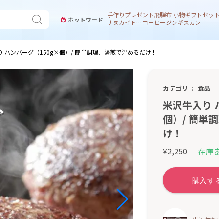
手作り
プレゼント
飛騨
布 小物
ギフトセッ
ホットワード
サヌカイト 風鈴
コーヒー
ジンギスカン
 ハンバーグ（150g×個）/ 簡単調理、湯煎で温めるだけ！
カテゴリ
食品
米沢牛入り 
個）/ 簡単
け！
2,250
在庫
¥