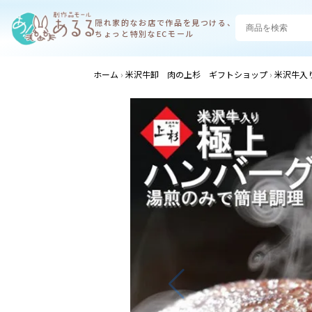
隠れ家的なお店で
作品を見つける、
ちょっと特別なECモール
ホーム
米沢牛卸 肉の上杉 ギフトショップ
米沢牛入り