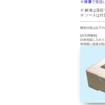
※
冷凍
で発送
※ 解凍は湯煎
※ ソースは
梱包仕様は以下の
[自宅用梱包]
白発泡箱に入れて
発泡箱に送状が貼