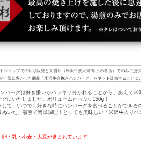
トショップでの店頭販売と直営店（米沢牛炭火焼肉 上杉各店）でのみご提
が非常に多かった商品「米沢牛合挽きハンバーグ」をネット販売することに
フハンバーグは好き嫌いがハッキリ分かれることから、あえて米
グにいたしました。ボリュームたっぷり150g！
存して、いつでも好きな時にハンバーグを食べることができるの
りぬいた、湯煎で簡単調理！とっても美味しい「米沢牛入りハ
。
、卵・乳・小麦・大豆が含まれています。