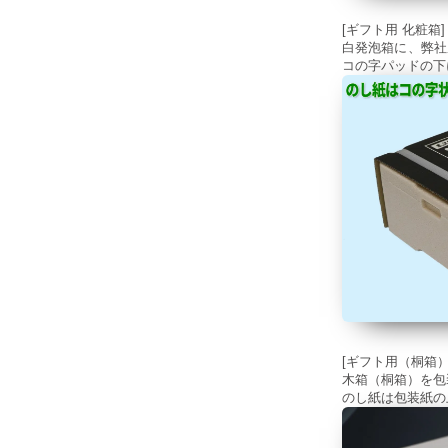
[ギフト用 化粧箱]
白発泡箱に、弊社
コの字パッドの下
[ギフト用（桐箱）
木箱（桐箱）を包
のし紙は包装紙の