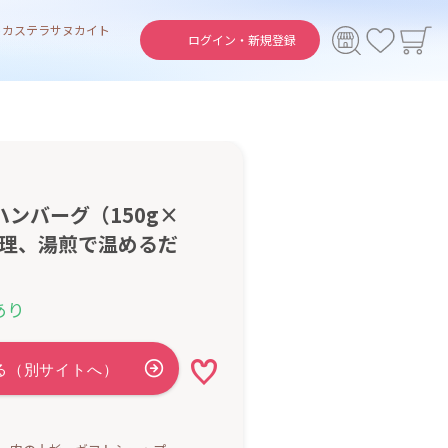
ト
カステラ
サヌカイト
ログイン・
新規登録
ハンバーグ（150g×
調理、湯煎で温めるだ
あり