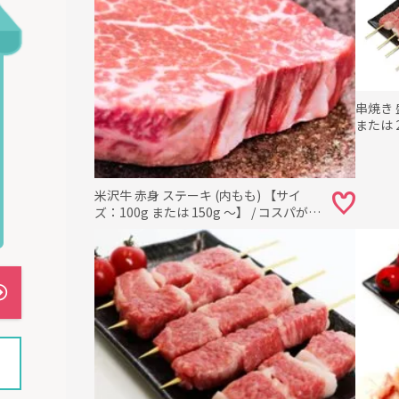
串焼き 
または 2
(1,2
串、米
上どり
米沢牛 赤身 ステーキ (内もも) 【サイ
ズ：100g または 150g ～】 / コスパがよ
く脂身が苦手な方にもオススメです！