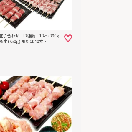
盛り合わせ 「3種類：13本(390g)
5本(750g) または 40本
00g)」 【セット内容：米沢牛の牛
澤豚一番育ちの豚串、やまがた最
の(鶏串)焼き鳥】