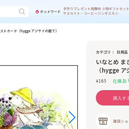
手作り
プレゼント
飛騨
布 小物
ギフトセッ
ホットワード
サヌカイト 風鈴
コーヒー
ジンギスカン
ポストカード（hygge アジサイの庭で）
カテゴリ
日用品
いなとめ ま
（hygge 
あ
165
在庫
¥
雑貨ショ