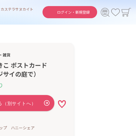
ト
カステラ
サヌカイト
ログイン・
新規登録
・雑貨
きこ ポストカード
アジサイの庭で）
り
ップ ハニーシェア