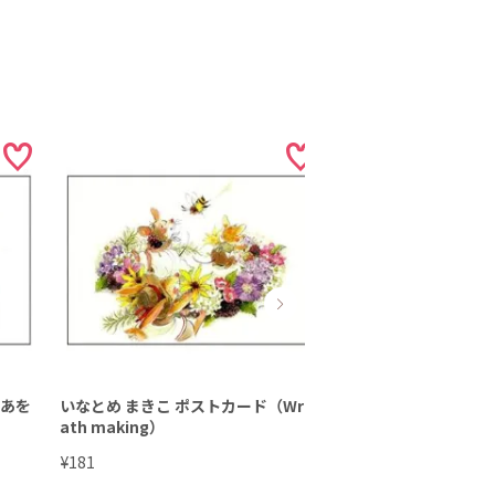
（あを
いなとめ まきこ ポストカード（Wre
いなとめ まきこ ポス
ath making）
Winter）
¥
¥
181
181