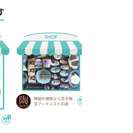
す
陶器の通販なら若手陶
芸アーティストの店
陶工房
巡り宵｜40
分を労わる温
期ショップ