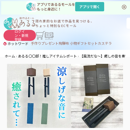
アプリであるるモールを
アプリで開く
もっと身近に！
隠れ家的なお店で
作品を見つける、
ちょっと特別なECモール
ログイ
ン・
新規
登録
手作り
プレゼント
飛騨
布 小物
ギフトセット
カステラ
ホットワード
サヌカイト
サヌカイト 風鈴
コーヒー
ジンギスカン
ホーム
あるる〇〇部！推しアイテムレポート
【風流だな～】癒しの音を奏で