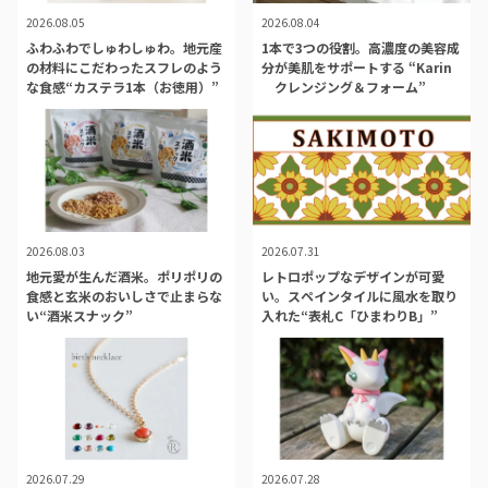
2026.08.05
2026.08.04
ふわふわでしゅわしゅわ。地元産
1本で3つの役割。高濃度の美容成
の材料にこだわったスフレのよう
分が美肌をサポートする “Karin
な食感“カステラ1本（お徳用）”
クレンジング＆フォーム”
2026.08.03
2026.07.31
地元愛が生んだ酒米。ポリポリの
レトロポップなデザインが可愛
食感と玄米のおいしさで止まらな
い。スペインタイルに風水を取り
い“酒米スナック”
入れた“表札C「ひまわりB」”
2026.07.29
2026.07.28