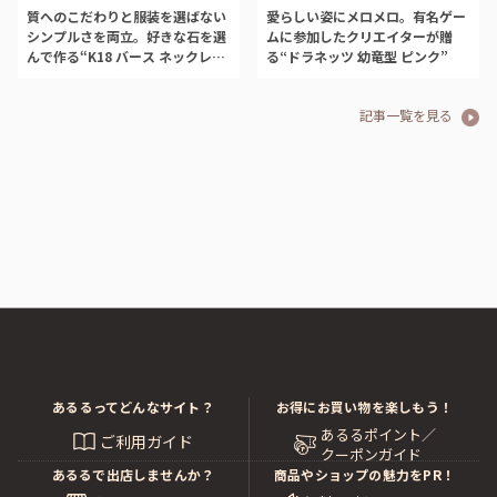
質へのこだわりと服装を選ばない
愛らしい姿にメロメロ。有名ゲー
シンプルさを両立。好きな石を選
ムに参加したクリエイターが贈
んで作る“K18 バース ネックレ
る“ドラネッツ 幼竜型 ピンク”
ス”
記事一覧を見る
あるるってどんなサイト？
お得にお買い物を楽しもう！
あるるポイント／
ご利用ガイド
クーポンガイド
あるるで出店しませんか？
商品やショップの魅力をPR！