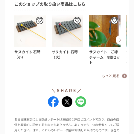
このショップの取り扱い商品はこちら
サヌカイト 石琴
サヌカイト 石琴
サヌカイト ご縁
サヌ
（小）
（大）
チャーム 8個セッ
チャ
ト
セッ
れ自
ださ
もっと見る
あるる編集部による商品レポートは主観的な評価とコメントであり、商品の価
値を客観的に評価するものでもありません。あくまでも一つの参考としてご活
用ください。 また、これらのレポート内容は評価した当時のものです。現在の