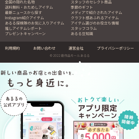
全国の隠れた名物
スタッフのセレクト商品
送料無料・おためしアイテム
季節のギフト
最新ニュースから探す
メディアで紹介されたアイテム
Instagram紹介アイテム
クラフト感あふれるアイテム
あるる探検隊のお気に入りアイテム
アイテム選びのお役立ち情報
推しアイテムレポート
スタッフコラム
プレゼントキャンペーン
あるる豆知識
利用規約
お問い合わせ
運営会社
プライバシーポリシー
© 2022 創作品モール あるる