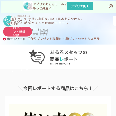
アプリであるるモールを
アプリで開く
もっと身近に！
隠れ家的なお店で
作品を見つける、
ちょっと特別なECモール
ログイ
ン・
新規
登録
手作り
プレゼント
飛騨
布 小物
ギフトセット
カステラ
ホットワード
サヌカイト
サヌカイト 風鈴
コーヒー
ジンギスカン
あるるスタッフの
商品
レ
ポート
＼今回レポートする商品はこちら！／