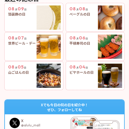
08
09
08
08
月
日
月
日
箔装飾の日
ベーグルの日
08
07
08
06
月
日
月
日
世界ビール・デー
平禄寿司の日
08
05
08
04
月
日
月
日
山ごはんの日
ビヤホールの日
Xでも今日の何の日を紹介中！
ぜひ、フォローしてね
X
@alulu_mall