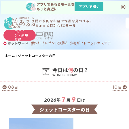
アプリであるるモールを
アプリで開く
もっと身近に！
隠れ家的なお店で
作品を見つける、
ちょっと特別なECモール
ログイ
ン・
新規
登録
手作り
プレゼント
飛騨
布 小物
ギフトセット
カステラ
ホットワード
サヌカイト
サヌカイト 風鈴
コーヒー
ジンギスカン
ホーム
ジェットコースターの日
今日は
何
の日？
08
10
日
日
7
9
2026
年
月
日
は
ジェットコースターの日