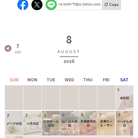
Copy
8
7
2026
1
水の日
2
3
4
5
6
7
8
ビヤホール
山ごはんの
平禄寿司の
世界ビー
ベーグルの
ハーブの日
ハモの日
の日
日
日
ル・デー
日