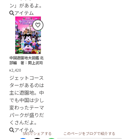
ン」があるよ。
アイテム
中国遊園地大図鑑 北
部編 著：関上武司
2,420
¥
ジェットコース
ターがあるのは
主に遊園地。中
でも中国は少し
変わったテーマ
パークが盛りだ
くさんだよ。
アイテム