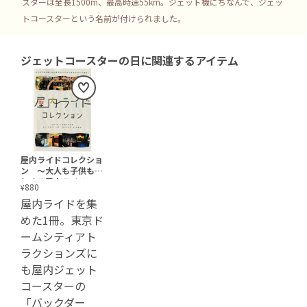
スターは全長1500m、最高時速55km。ジェット機にちなんで、ジェッ
トコースターという名前が付けられました。
ジェットコースターの日
に関連するアイテム
屋内ライドコレクショ
ン ～大人も子供も楽
しめる屋内ライドアト
880
¥
ラクション大集合！
屋内ライドを集
～ 369days
めた1冊。東京ド
ームシティアト
ラクションズに
も屋内ジェット
コースターの
「バックダー