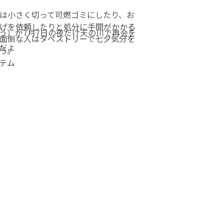
リア 映え 思い出
は小さく切って可燃ゴミにしたり、お
げを依頼したりと処分に手間がかかる
う）が7月7日の夜だけ天の川で再会を
面倒な人はタペストリーで七夕気分を
だよ
う。
テム