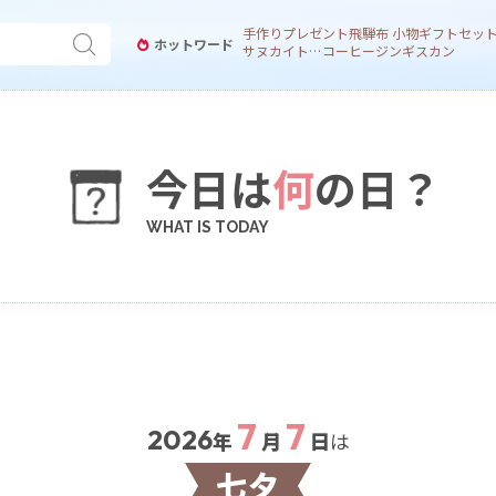
手作り
プレゼント
飛騨
布 小物
ギフトセッ
ホットワード
サヌカイト 風鈴
コーヒー
ジンギスカン
今日は
何
の日？
7
7
2026
年
月
日
は
七夕