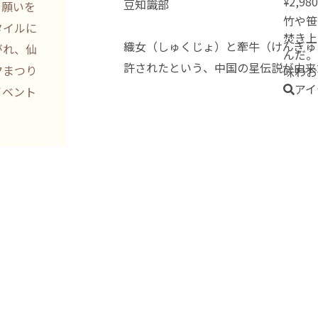
2,980
¥
豆知識部
、願いを
インテ
”は、
竹や笹
タイルに
す中国
焚き上
織女（しゅくじょ）と牽牛（けんぎゅ
がれ、仙
んだ。
許されたという、中国の星伝説が由来
夕まつり
味わお
アイ
イベント