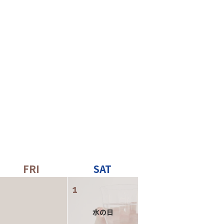
1
水の日