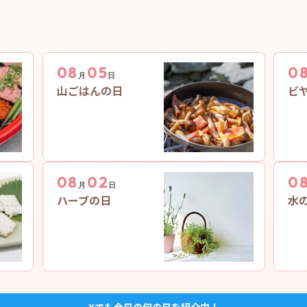
08
05
0
月
日
山ごはんの日
ビ
08
02
0
月
日
ハーブの日
水