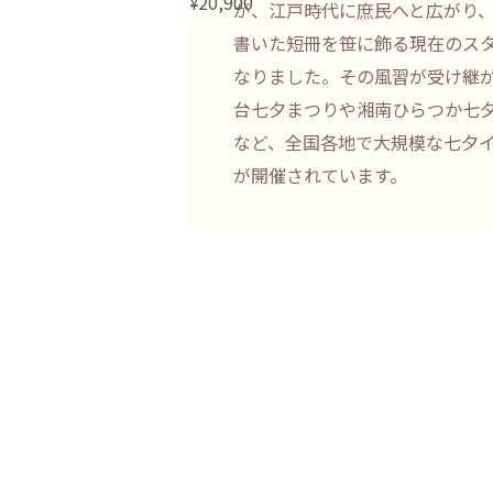
20,900
¥
が、江戸時代に庶民へと広がり
童謡『たなばたさま』に登場する“五色
書いた短冊を笹に飾る現在のス
自然界の「木・火・土・金・水」を表
なりました。その風習が受け継
の陰陽五行説に根差した色なんだ。
台七夕まつりや湘南ひらつか七
アイテム
など、全国各地で大規模な七夕
が開催されています。