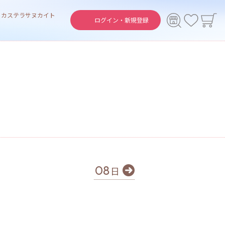
ト
カステラ
サヌカイト
ログイン・
新規登録
08
日