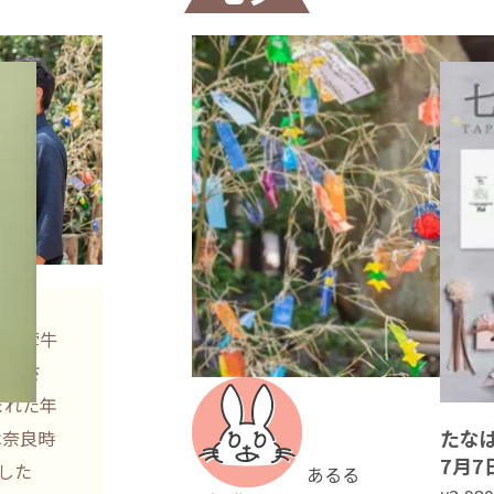
女と牽牛
を許さ
まれた年
たなば
は奈良時
7月7
した
あるる
シャレ