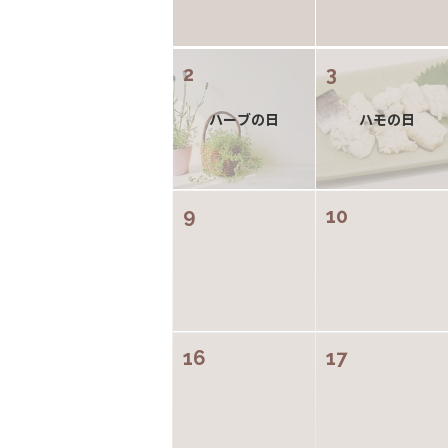
2
3
ハーブの日
ハモの日
9
10
16
17