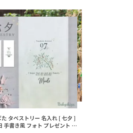
た タペストリー 名入れ [ 七夕 ]
日 手書き風 フォト プレゼント オ
 人気 女 男 お祝い 飾り 壁掛け