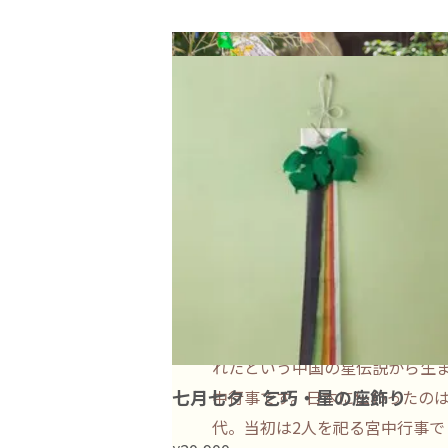
七夕
に関連するアイテム
「七夕」は、天の川を隔てた織
が年に一度、7月7日の夜に再会
れたという中国の星伝説から生
七月七夕 乞巧・星の座飾り
中行事です。日本に伝わったの
代。当初は2人を祀る宮中行事で