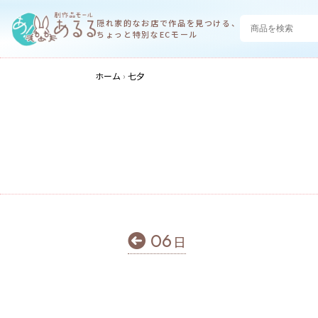
隠れ家的なお店で
作品を見つける、
ちょっと特別なECモール
ホーム
七夕
06
日