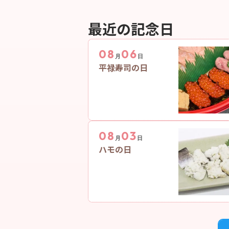
最近の記念日
08
06
月
日
平禄寿司の日
08
03
月
日
ハモの日