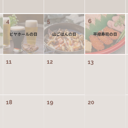
4
5
6
ビヤホールの日
山ごはんの日
平禄寿司の日
11
12
13
18
19
20