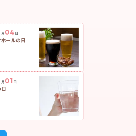
8
04
月
日
ヤホールの日
8
01
月
日
の日