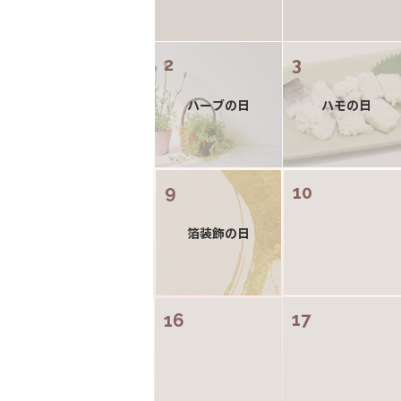
2
3
ハーブの日
ハモの日
9
10
箔装飾の日
17
16