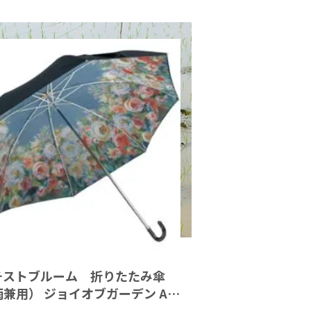
チストブルーム 折りたたみ傘
兼用） ジョイオブガーデン AB
02