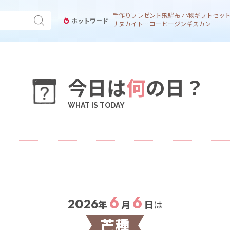
手作り
プレゼント
飛騨
布 小物
ギフトセッ
ホットワード
サヌカイト 風鈴
コーヒー
ジンギスカン
今日は
何
の日？
6
6
2026
年
月
日
は
芒種