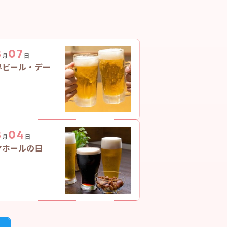
8
07
月
日
界ビール・デー
8
04
月
日
ヤホールの日