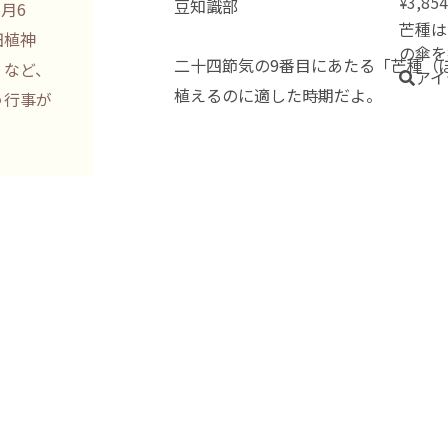
3,854
¥
豆知識部
月6
にある
芒種は
田植神
持つ穀
の傘を
二十四節気の9番目にあたる「芒種（
」など、
アイ
植えるのに適した時期だよ。
う行事が