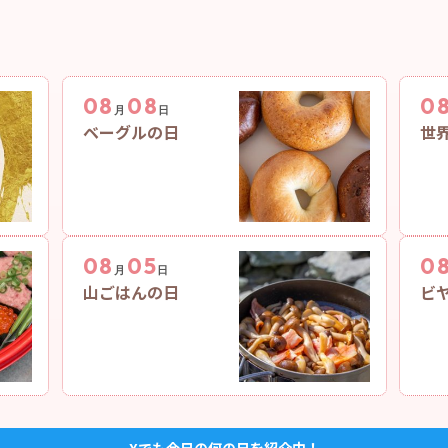
08
08
0
月
日
ベーグルの日
世
08
05
0
月
日
山ごはんの日
ビ