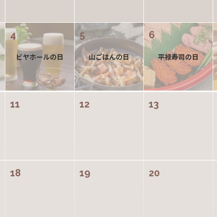
4
5
6
ビヤホールの日
山ごはんの日
平禄寿司の日
11
12
13
18
19
20