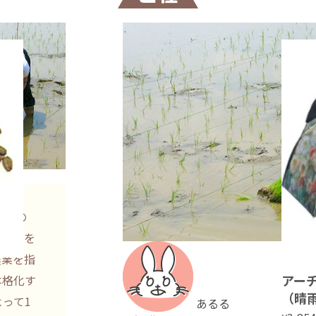
節気の
る時期を
農業を指
アー
本格化す
（晴雨
って1
あるる
-027