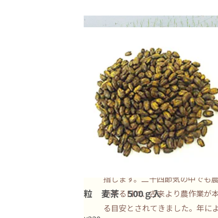
芒種
に関連するアイテム
芒種は一年を24等分した二十四
ひとつで、稲などの穀物を植え
指します。二十四節気の中でも
粒 麦茶 500ｇ入
示する日で、古来より農作業が
る目安とされてきました。年によ