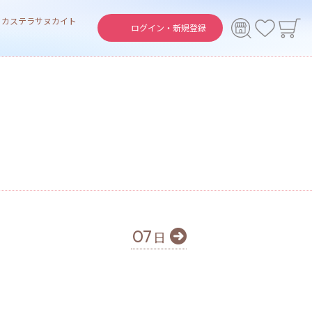
ト
カステラ
サヌカイト
ログイン・
新規登録
07
日