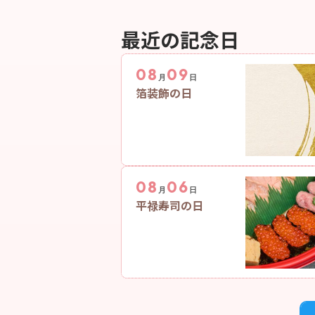
最近の記念日
08
09
月
日
箔装飾の日
08
06
月
日
平禄寿司の日