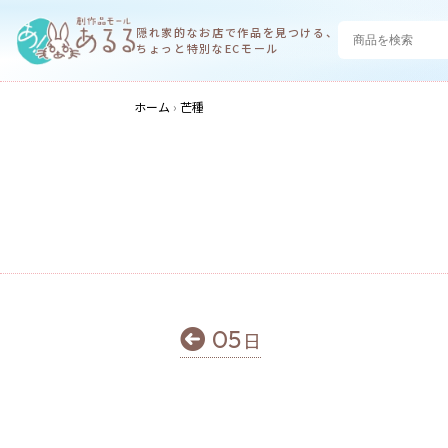
隠れ家的なお店で
作品を見つける、
ちょっと特別なECモール
ホーム
芒種
05
日