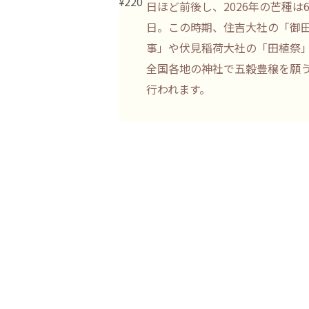
220
¥
日ほど前後し、2026年の芒種は6
芒種の「芒（のぎ）」は稲などの穂先
日。この時期、住吉大社の「御
突起のこと。麦茶に使われる麦も芒を
事」や伏見稲荷大社の「田植祭
物だよ。
全国各地の神社で五穀豊穣を願
アイテム
行われます。