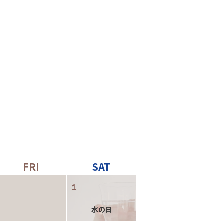
1
水の日