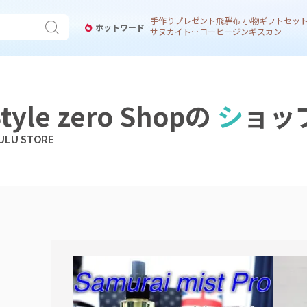
手作り
プレゼント
飛騨
布 小物
ギフトセッ
ホットワード
サヌカイト 風鈴
コーヒー
ジンギスカン
tyle zero Shopの
シ
ョッ