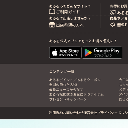
あるるってどんなサイト？
お得にお買
ご利用ガイド
ある
あるるで出店しませんか？
商品やショ
無料
出店希望の方へ
あるる公式アプリでもっとお得＆便利に！
コンテンツ一覧
あるるポイント／あるるクーポン
今日
全国の隠れた名物
スタ
最新ニュースから探す
メデ
あるる探検隊のお気に入りアイテム
アイ
プレゼントキャンペーン
ある
利用規約
お問い合わせ
運営会社
プライバシーポリシ