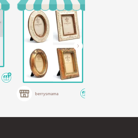
蒼‐Ao-
berrysmama