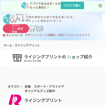
アプリであるるモールを
アプリで開く
もっと身近に！
隠れ家的なお店で
作品を見つける、
ちょっと特別なECモール
ログイ
ン・
新規
登録
手作り
プレゼント
飛騨
布 小物
ギフトセット
カステラ
ホットワード
サヌカイト
サヌカイト 風鈴
コーヒー
ジンギスカン
ホーム
ライジングプリント
ライジングプリントの
シ
ョップ紹介
カテゴリ
衣服
スポーツ・アウトドア
オリジナルグッズ製作
ライジングプリント