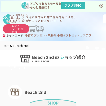
アプリであるるモールを
アプリで開く
もっと身近に！
隠れ家的なお店で
作品を見つける、
ちょっと特別なECモール
ログイ
ン・
新規
登録
手作り
プレゼント
飛騨
布 小物
ギフトセット
カステラ
ホットワード
サヌカイト
サヌカイト 風鈴
コーヒー
ジンギスカン
ホーム
Beach 2nd
Beach 2nd の
シ
ョップ紹介
Beach 2nd