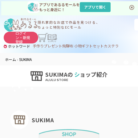
アプリであるるモールを
アプリで開く
もっと身近に！
隠れ家的なお店で
作品を見つける、
ちょっと特別なECモール
ログイ
ン・
新規
登録
手作り
プレゼント
飛騨
布 小物
ギフトセット
カステラ
ホットワード
サヌカイト
サヌカイト 風鈴
コーヒー
ジンギスカン
ホーム
SUKIMA
SUKIMAの
シ
ョップ紹介
SUKIMA