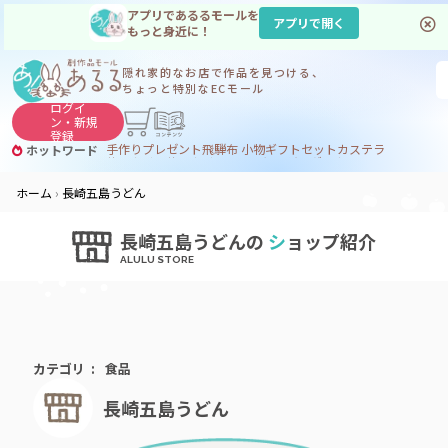
アプリであるるモールを
アプリで開く
もっと身近に！
隠れ家的なお店で
作品を見つける、
ちょっと特別なECモール
ログイ
ン・
新規
登録
手作り
プレゼント
飛騨
布 小物
ギフトセット
カステラ
ホットワード
サヌカイト
サヌカイト 風鈴
コーヒー
ジンギスカン
ホーム
長崎五島うどん
長崎五島うどんの
シ
ョップ紹介
カテゴリ
食品
長崎五島うどん