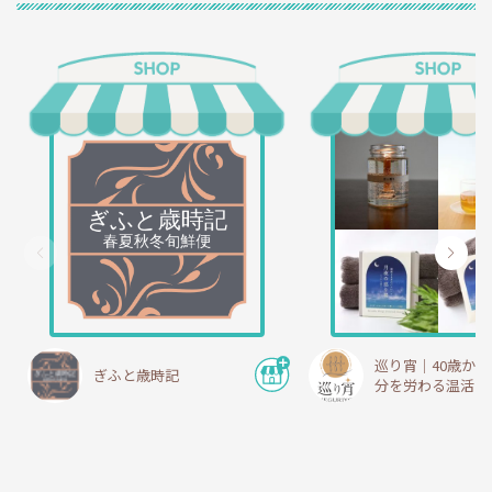
巡り宵｜40歳か
ぎふと歳時記
分を労わる温活・
期ショップ