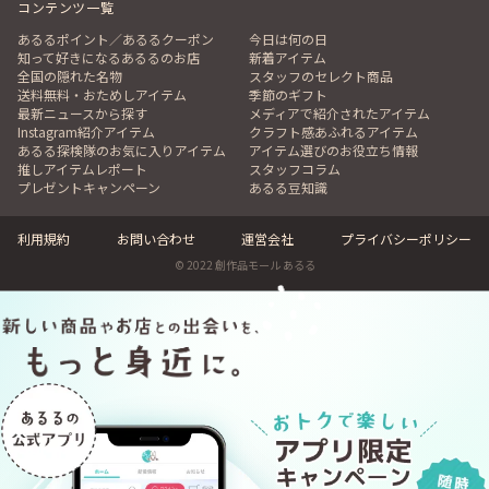
コンテンツ一覧
あるるポイント／あるるクーポン
今日は何の日
知って好きになるあるるのお店
新着アイテム
全国の隠れた名物
スタッフのセレクト商品
送料無料・おためしアイテム
季節のギフト
最新ニュースから探す
メディアで紹介されたアイテム
Instagram紹介アイテム
クラフト感あふれるアイテム
あるる探検隊のお気に入りアイテム
アイテム選びのお役立ち情報
推しアイテムレポート
スタッフコラム
プレゼントキャンペーン
あるる豆知識
利用規約
お問い合わせ
運営会社
プライバシーポリシー
© 2022 創作品モール あるる