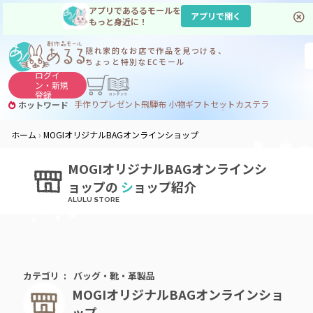
アプリであるるモールを
アプリで開く
もっと身近に！
隠れ家的なお店で
作品を見つける、
ちょっと特別なECモール
ログイ
ン・
新規
登録
手作り
プレゼント
飛騨
布 小物
ギフトセット
カステラ
ホットワード
サヌカイト
サヌカイト 風鈴
コーヒー
ジンギスカン
ホーム
MOGIオリジナルBAGオンラインショップ
MOGIオリジナルBAGオンラインシ
ョップの
シ
ョップ紹介
カテゴリ
バッグ・靴・革製品
MOGIオリジナルBAGオンラインショ
ップ