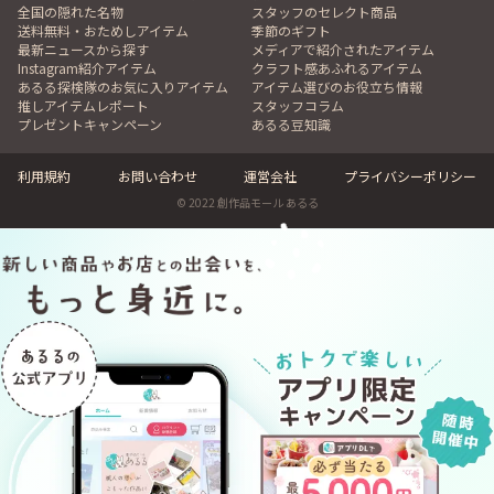
全国の隠れた名物
スタッフのセレクト商品
送料無料・おためしアイテム
季節のギフト
最新ニュースから探す
メディアで紹介されたアイテム
Instagram紹介アイテム
クラフト感あふれるアイテム
あるる探検隊のお気に入りアイテム
アイテム選びのお役立ち情報
推しアイテムレポート
スタッフコラム
プレゼントキャンペーン
あるる豆知識
利用規約
お問い合わせ
運営会社
プライバシーポリシー
© 2022 創作品モール あるる