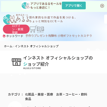
アプリであるるモールを
アプリで開く
もっと身近に！
隠れ家的なお店で
作品を見つける、
ちょっと特別なECモール
ログイ
ン・
新規
登録
手作り
プレゼント
飛騨
布 小物
ギフトセット
カステラ
ホットワード
サヌカイト
サヌカイト 風鈴
コーヒー
ジンギスカン
ホーム
インネスト オフィシャルショップ
インネスト オフィシャルショップの
シ
ョップ紹介
カテゴリ
化粧品・美容・医療
お茶・コーヒー・飲料
食品