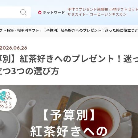
手作り
プレゼント
飛騨
布 小物
ギフトセッ
ホットワード
サヌカイト 風鈴
コーヒー
ジンギスカン
フト特集
相手別ギフト
【予算別】紅茶好きへのプレゼント！迷った時に役立つ3
2026.06.26
算別】紅茶好きへのプレゼント！迷
立つ3つの選び方