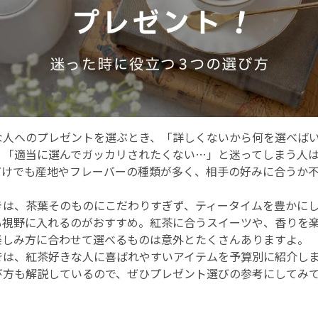
な人へのプレゼントを選ぶとき、「詳しくないから何を選べば
」「適当に選んでガッカリされたくない…」と迷ってしまう人
だけでも産地やフレーバーの種類が多く、相手の好みに合うか
。
きは、茶葉そのものにこだわりすぎず、ティータイムを豊かに
も視野に入れるのがおすすめ。紅茶に合うスイーツや、香りを
楽しみ方に合わせて選べるものは意外とたくさんありますよ。
では、紅茶好きな人に喜ばれやすいアイテムを予算別に紹介し
び方も解説しているので、ぜひプレゼント選びの参考にしてみ