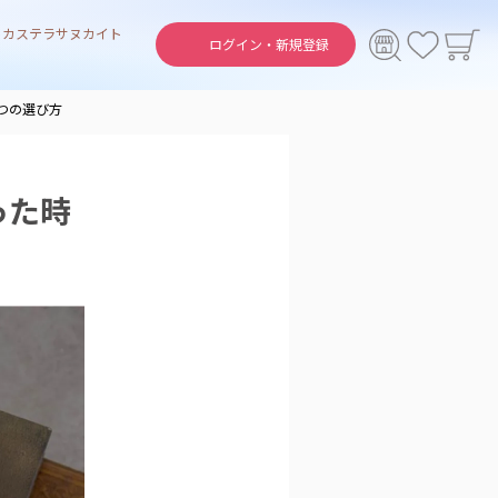
ト
カステラ
サヌカイト
ログイン・
新規登録
つの選び方
った時