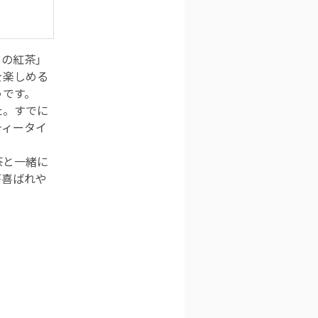
ドの紅茶」
を楽しめる
うです。
た。すでに
ティータイ
茶と一緒に
が喜ばれや