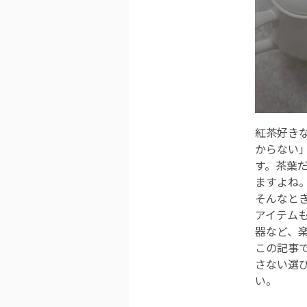
紅茶好き
からない
す。茶葉
ますよね
そんなと
アイテム
器など、
この記事
さない選
い。