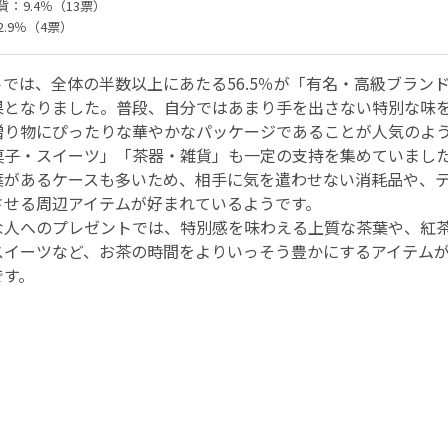
：9.4％（13票）
.9％（4票）
では、全体の半数以上にあたる56.5％が「有名・高級ブラン
果となりました。普段、自分ではあまり手を出さない特別な味
贈り物にぴったりな華やかなパッケージであることが人気のよ
菓子・スイーツ」「茶器・雑貨」も一定の支持を集めていまし
葉があるケースも多いため、相手に気を遣わせない消耗品や、
させる周辺アイテムが好まれているようです。
な人へのプレゼントでは、特別感を味わえる上質な茶葉や、紅
スイーツなど、お茶の時間をよりいっそう豊かにするアイテム
です。