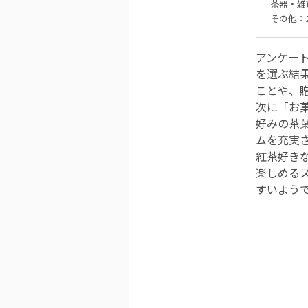
茶器・雑貨
その他：2
アンケート
を選ぶ結
ことや、
次に「お
好みの茶
ムを充実
紅茶好き
楽しめる
すいよう