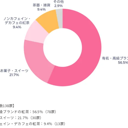
数138票】
級ブランドの紅茶：56.5％（78票）
イーツ：21.7％（30票）
ェイン・デカフェの紅茶：9.4％（13票）