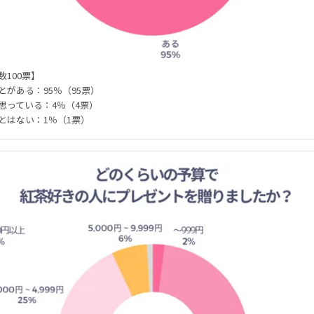
数100票】
とがある：95％（95票）
思っている：4％（4票）
とはない：1％（1票）