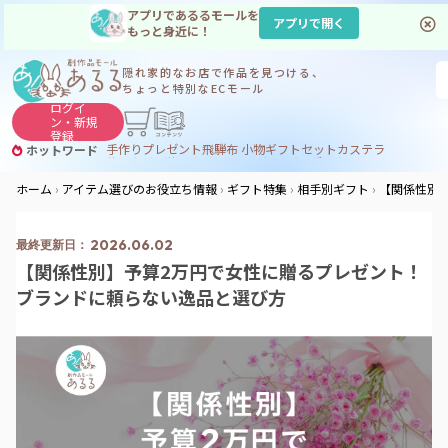
アプリであるるモールを
アプリで開く
もっと身近に！
隠れ家的なお店で
作品を見つける、
ちょっと特別なECモール
ログイ
ン・
新規
登録
手作り
プレゼント
飛騨
布 小物
ギフトセット
カステラ
ホットワード
サヌカイト
サヌカイト 風鈴
コーヒー
ジンギスカン
ホーム
アイテム選びのお役立ち情報
ギフト特集
相手別ギフト
【関係性別
2026.06.02
【関係性別】予算2万円で女性に贈るプレゼント！
ブランドに頼らない逸品と選び方