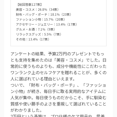
【総回答数127票】
美容・コスメ：26.8％（34票）
財布・バッグ・ポーチ：18.1％（23票）
ファッション小物：15.7％（20票）
アクセサリー・ジュエリー：13.4％（17票）
グルメ・お酒：7.1％（9票）
リラックスグッズ：5.5％（7票）
その他：13.4％（17票）
アンケートの結果、予算2万円のプレゼントでもっ
とも支持を集めたのは「美容・コスメ」でした。日
常的に使うものよりも、成分や機能性にこだわった
ワンランク上のセルフケアを贈れることが、多くの
人に選ばれている理由といえます。
ついで、「財布・バッグ・ポーチ」、「ファッショ
ン小物」が続き、毎日手に取る実用的なアイテムに
人気が集中。毎日使うものだからこそ、手に馴染む
質感や使い勝手のよさを重視して選ばれていること
がわかりました。
2万円という予算は、プロ仕様のケア用品や、愛着