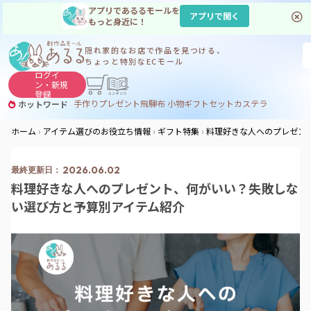
アプリであるるモールを
アプリで開く
もっと身近に！
隠れ家的なお店で
作品を見つける、
ちょっと特別なECモール
ログイ
ン・
新規
登録
手作り
プレゼント
飛騨
布 小物
ギフトセット
カステラ
ホットワード
サヌカイト
サヌカイト 風鈴
コーヒー
ジンギスカン
ホーム
アイテム選びのお役立ち情報
ギフト特集
料理好きな人へのプレゼン
2026.06.02
料理好きな人へのプレゼント、何がいい？失敗しな
い選び方と予算別アイテム紹介