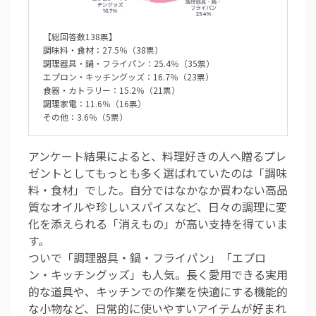
【総回答数138票】
調味料・食材：27.5％（38票）
調理器具・鍋・フライパン：25.4％（35票）
エプロン・キッチングッズ：16.7％（23票）
食器・カトラリー：15.2％（21票）
調理家電：11.6％（16票）
その他：3.6％（5票）
アンケート結果によると、料理好きの人へ贈るプレ
ゼントとしてもっとも多く選ばれていたのは「調味
料・食材」でした。自分ではなかなか買わない高品
質なオイルや珍しいスパイスなど、日々の調理に変
化を添えられる「消えもの」が高い支持を得ていま
す。
ついで「調理器具・鍋・フライパン」「エプロ
ン・キッチングッズ」も人気。長く愛用できる実用
的な道具や、キッチンでの作業を快適にする機能的
な小物など、日常的に使いやすいアイテムが好まれ