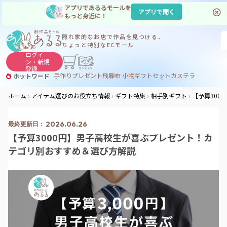
アプリであるるモールを
アプリで開く
もっと身近に！
隠れ家的なお店で
作品を見つける、
ちょっと特別なECモール
ログイ
ン・
新規
登録
手作り
プレゼント
飛騨
布 小物
ギフトセット
カステラ
ホットワード
サヌカイト
サヌカイト 風鈴
コーヒー
ジンギスカン
ホーム
アイテム選びのお役立ち情報
ギフト特集
相手別ギフト
【予算300
2026.06.26
【予算3000円】男子高校生が喜ぶプレゼント！カ
テゴリ別おすすめ＆選び方解説