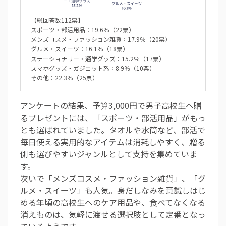
【総回答数112票】
スポーツ・部活用品：19.6％（22票）
メンズコスメ・ファッション雑貨：17.9％（20票）
グルメ・スイーツ：16.1％（18票）
ステーショナリー・通学グッズ：15.2％（17票）
スマホグッズ・ガジェット系：8.9％（10票）
その他：22.3％（25票）
アンケートの結果、予算3,000円で男子高校生へ贈
るプレゼントには、「スポーツ・部活用品」がもっ
とも選ばれていました。タオルや水筒など、部活で
毎日使える実用的なアイテムは消耗しやすく、贈る
側も選びやすいジャンルとして支持を集めていま
す。
次いで「メンズコスメ・ファッション雑貨」、「グ
ルメ・スイーツ」も人気。身だしなみを意識しはじ
める年頃の高校生へのケア用品や、食べてなくなる
消えものは、気軽に渡せる選択肢として定番となっ