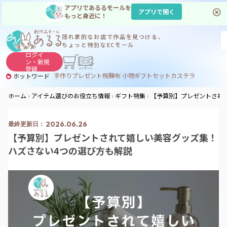
アプリであるるモールを
アプリで開く
もっと身近に！
隠れ家的なお店で
作品を見つける、
ちょっと特別なECモール
ログイ
ン・
新規
登録
手作り
プレゼント
飛騨
布 小物
ギフトセット
カステラ
ホットワード
サヌカイト
サヌカイト 風鈴
コーヒー
ジンギスカン
ホーム
アイテム選びのお役立ち情報
ギフト特集
【予算別】プレゼントされ
2026.06.26
【予算別】プレゼントされて嬉しい美容グッズ集！
ハズさない4つの選び方も解説