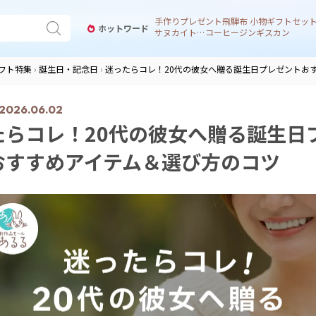
手作り
プレゼント
飛騨
布 小物
ギフトセッ
ホットワード
サヌカイト 風鈴
コーヒー
ジンギスカン
フト特集
誕生日・記念日
迷ったらコレ！20代の彼女へ贈る誕生日プレゼントお
2026.06.02
たらコレ！20代の彼女へ贈る誕生日
おすすめアイテム＆選び方のコツ