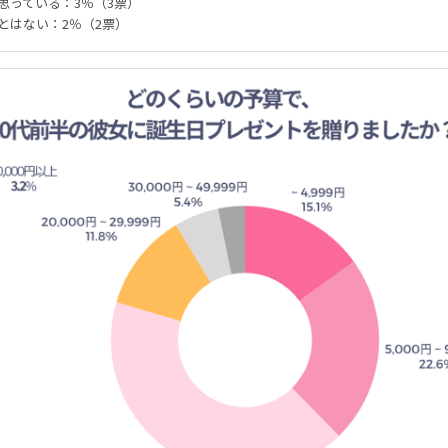
思っている：3％（3票）
とはない：2％（2票）