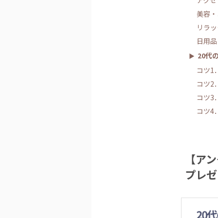
アクセ
美容・
リラッ
日用品
20代
コツ1
コツ2
コツ3
コツ4
【アン
プレゼ