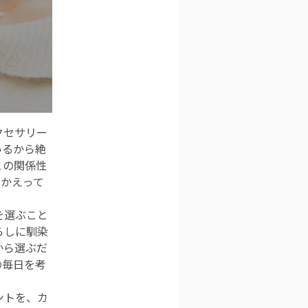
クセサリー
いるから絶
との関係性
、かえって
を選ぶこと
らしに馴染
から選ぶだ
の毎日を考
ントを、カ