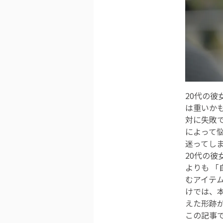
20代の
は重いか
対に失敗
によって
迷ってし
20代の
よりも 
むアイテ
けでは、
えた形跡
この記事