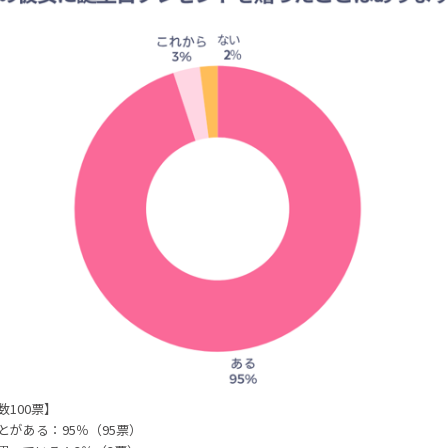
数100票】
とがある：95％（95票）