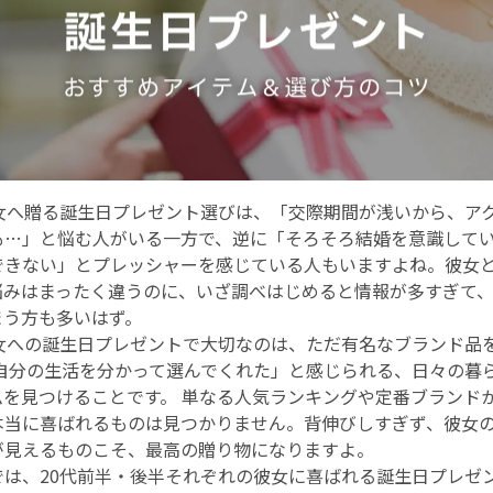
彼女へ贈る誕生日プレゼント選びは、「交際期間が浅いから、ア
も…」と悩む人がいる一方で、逆に「そろそろ結婚を意識して
できない」とプレッシャーを感じている人もいますよね。彼女
悩みはまったく違うのに、いざ調べはじめると情報が多すぎて
まう方も多いはず。
彼女への誕生日プレゼントで大切なのは、ただ有名なブランド品
「自分の生活を分かって選んでくれた」と感じられる、日々の暮
ムを見つけることです。 単なる人気ランキングや定番ブランド
本当に喜ばれるものは見つかりません。背伸びしすぎず、彼女
が見えるものこそ、最高の贈り物になりますよ。
では、20代前半・後半それぞれの彼女に喜ばれる誕生日プレゼ