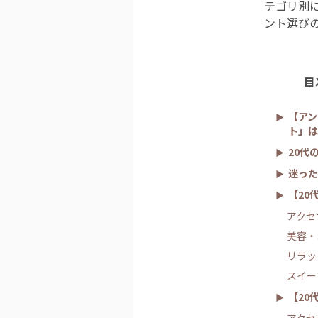
テゴリ別
ント選び
目
【アン
ト」は
20代
迷った
【20
アクセ
美容・
リラッ
スイー
【20