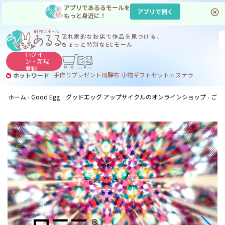
アプリであるるモールを
アプリで開く
もっと身近に！
隠れ家的なお店で
作品を見つける、
ちょっと特別なECモール
ログイ
ン・
新規
登録
手作り
プレゼント
飛騨
布 小物
ギフトセット
カステラ
ホットワード
サヌカイト
サヌカイト 風鈴
コーヒー
ジンギスカン
ホーム
Good Egg｜グッドエッグ アップサイクルのオンラインショップ
ごみ