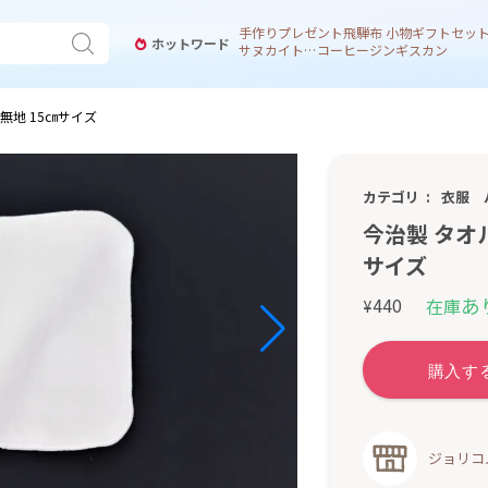
手作り
プレゼント
飛騨
布 小物
ギフトセッ
ホットワード
サヌカイト 風鈴
コーヒー
ジンギスカン
無地 15㎝サイズ
カテゴリ
衣服
今治製 タオ
サイズ
あ
440
在庫
¥
ジョリコ