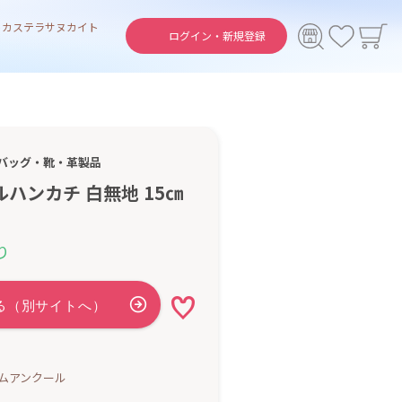
ト
カステラ
サヌカイト
ログイン・
新規登録
バッグ・靴・革製品
ルハンカチ 白無地 15㎝
り
ムアンクール