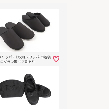
スリッパ・お父様スリッパ(巾着袋
グログラン黒 ペア割あり