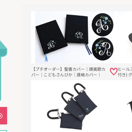
【プチオーダー】聖書カバー｜讃美歌カ
ヒール
バー｜こどもさんびか｜連絡カバー｜
付き) 
場で丁寧に生産しています。
< 商品の詳細 >
品番
TW-WH
縦15× 横15cm
サイズ
素材
綿100％
カラー
白