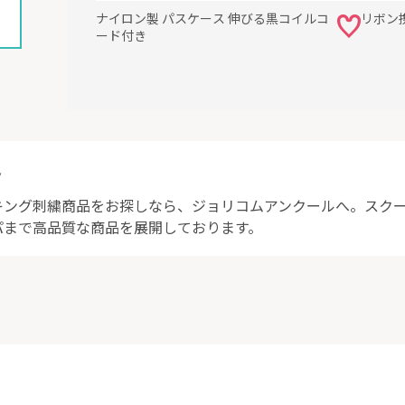
ナイロン製 パスケース 伸びる黒コイルコ
リボン
お名前タグあり
ード付き
その他
日本製
ト
キング刺繍商品をお探しなら、ジョリコムアンクールへ。スク
ンクールは、丁寧な手仕事から生まれる清楚で美しい商品を心
パまで高品質な商品を展開しております。
。
刺繍をはじめとして一針一針丁寧に作り上げる手刺繍ならでは
しらい、気品溢れる本物志向の商品をご提案しております。