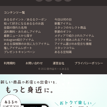
コンテンツ一覧
あるるポイント／あるるクーポン
今日は何の日
知って好きになるあるるのお店
新着アイテム
全国の隠れた名物
スタッフのセレクト商品
送料無料・おためしアイテム
季節のギフト
最新ニュースから探す
メディアで紹介されたアイテム
Instagram紹介アイテム
クラフト感あふれるアイテム
あるる探検隊のお気に入りアイテム
アイテム選びのお役立ち情報
推しアイテムレポート
スタッフコラム
プレゼントキャンペーン
あるる豆知識
利用規約
お問い合わせ
運営会社
プライバシーポリシー
© 2022 創作品モール あるる