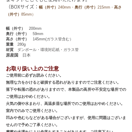
（BOXサイズ：
幅（外寸）
240mm・
奥行（外寸）
215mm・
高さ
（外寸）
85mm）
幅（外寸）
200mm
奥行（外寸）
59mm
高さ
（外寸）
145mm(ガラス管含む）
重量
280g
材質
ダンボール・環境対応紙・ガラス管
原産国
日本
お取り扱い上のご注意
ご使用前に必ずお読みください。
無理な力をかけると破損する恐れがありますのでご注意ください。
落下や転落の恐れがありますので、本製品の高所や不安定な場所での
ご使用はおやめください。
火気の側や水まわり、高温多湿な場所でのご使用はおやめください。
室内でのみでご使用ください。
凹みや色むらなどがある場合がございますが、使用に問題はございま
せんので予めご了承ください。
摩擦や水濡れにより色落ちすることがあります。ご注意下さい。