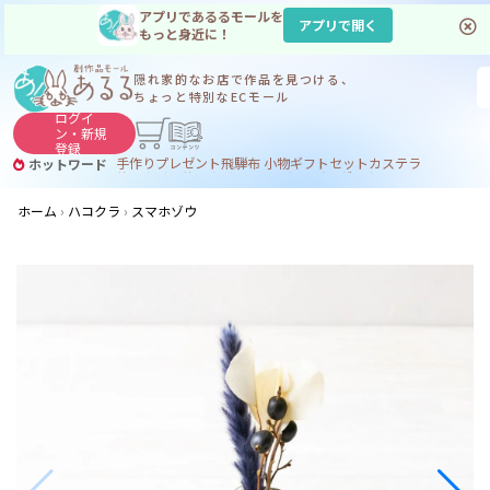
アプリであるるモールを
アプリで開く
もっと身近に！
隠れ家的なお店で
作品を見つける、
ちょっと特別なECモール
ログイ
ン・
新規
登録
手作り
プレゼント
飛騨
布 小物
ギフトセット
カステラ
ホットワード
サヌカイト
サヌカイト 風鈴
コーヒー
ジンギスカン
ホーム
ハコクラ
スマホゾウ