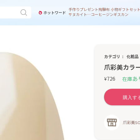
手作り
プレゼント
飛騨
布 小物
ギフトセッ
ホットワード
サヌカイト 風鈴
コーヒー
ジンギスカン
カテゴリ
化粧品
爪彩美カラー
あ
726
在庫
¥
爪彩美SO