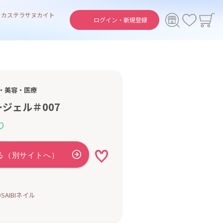
ト
カステラ
サヌカイト
ログイン・
新規登録
・美容・医療
ジェル＃007
り
SAIBIネイル