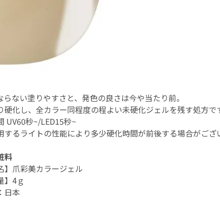
ならない塗りやすさと、発色の良さは今や当たり前。
り硬化し、全カラー同程度の程よい未硬化ジェルを残す処方で
間
UV60
秒
~/LED15
秒
~
用するライトの性能により多少硬化時間が前後する場合がござ
粧料
名】爪彩美カラージェル
量】4ｇ
：日本