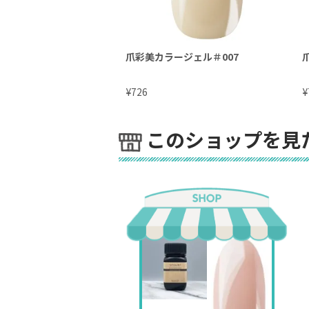
爪彩美カラージェル＃007
¥
¥
726
このショップを見