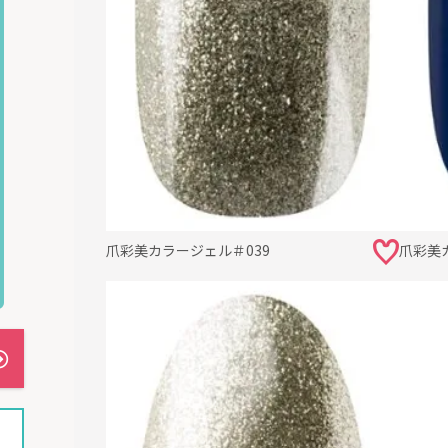
爪彩美カラージェル＃039
爪彩美