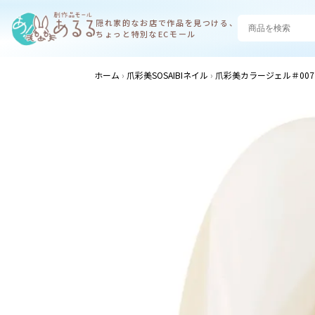
隠れ家的なお店で
作品を見つける、
ちょっと特別なECモール
ホーム
爪彩美SOSAIBIネイル
爪彩美カラージェル＃007