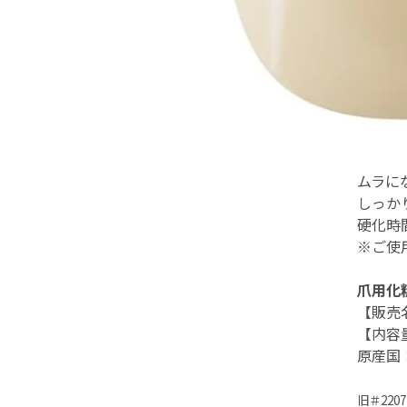
ムラに
しっか
硬化時
※ご使
爪用化
【販売
【内容
原産国
旧＃2207