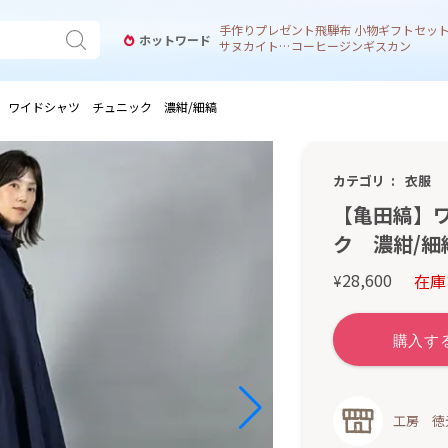
手作り
プレゼント
飛騨
布 小物
ギフトセッ
ホットワード
サヌカイト 風鈴
コーヒー
ジンギスカン
】ワイドシャツ チュニック 濃紺/細縞
カテゴリ
衣服
【亀田縞】
ク 濃紺/細
28,600
在庫
¥
工房 徳元 