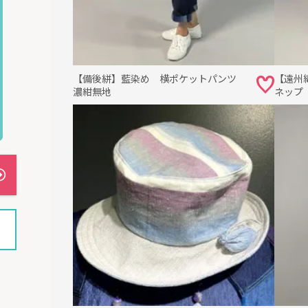
【備後絣】藍染め 横ポケットパンツ
【遠州
濃紺無地
ネップ