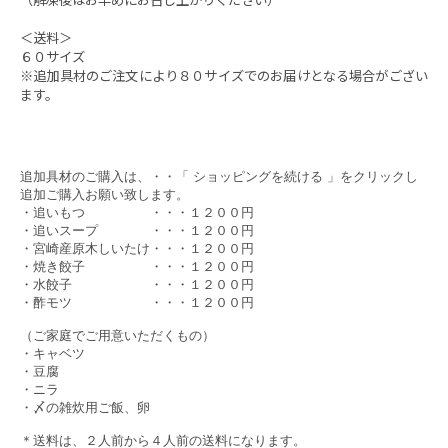
＜送料＞
６０サイズ
※追加具材のご注文により８０サイズでのお届けとなる場合がござい
ます。
追加具材のご購入は、・・「 ショッピングを続ける 」をクリックし
追加ご購入お願い致します。
・追いもつ ・・・１２００円
・追いスープ ・・・１２００円
・宮崎産原木しいたけ・・・１
２０
０円
・焼き餃子 ・・・１
２０
０円
・水餃子 ・・・１
２０
０円
・酢モツ ・・・１
２０
０円
（ご家庭でご用意いただくもの）
・キャベツ
・豆腐
・ニラ
・〆の雑炊用ご飯、卵
＊送料は、２人前から４人前の送料になります。