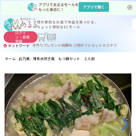
アプリであるるモールを
アプリで開く
もっと身近に！
隠れ家的なお店で
作品を見つける、
ちょっと特別なECモール
ログイ
ン・
新規
登録
手作り
プレゼント
飛騨
布 小物
ギフトセット
カステラ
ホットワード
サヌカイト
サヌカイト 風鈴
コーヒー
ジンギスカン
ホーム
此乃美
博多水炊き風 もつ鍋セット ２人前