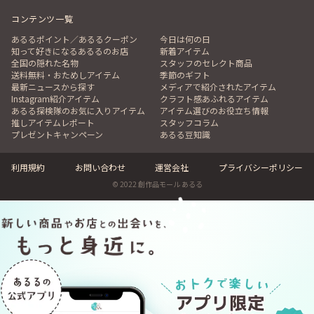
コンテンツ一覧
あるるポイント／あるるクーポン
今日は何の日
知って好きになるあるるのお店
新着アイテム
全国の隠れた名物
スタッフのセレクト商品
送料無料・おためしアイテム
季節のギフト
最新ニュースから探す
メディアで紹介されたアイテム
Instagram紹介アイテム
クラフト感あふれるアイテム
あるる探検隊のお気に入りアイテム
アイテム選びのお役立ち情報
推しアイテムレポート
スタッフコラム
プレゼントキャンペーン
あるる豆知識
利用規約
お問い合わせ
運営会社
プライバシーポリシー
© 2022 創作品モール あるる