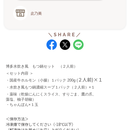
此乃美
博多水炊き風 もつ鍋セット （２人前）
＜セット内容 ＞
２人前)×１
・国産牛ホルモン（小腸）１パック 200g (
・水炊き風もつ鍋濃縮スープ１パック（２人前）×１
・薬味（乾燥にんにくスライス、すりごま、鷹の爪、
藻塩、
柚子胡椒
）
・ちゃんぽん×１玉
＜保存方法＞
冷凍庫で保存してください（-18℃以下）
（解凍後はお早めにお召し上がりください）