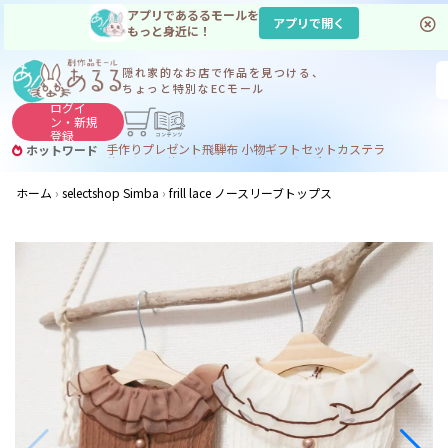
アプリであるるモールを
アプリで開く
もっと身近に！
隠れ家的なお店で
作品を見つける、
ちょっと特別なECモール
ログイ
ン・
新規
登録
手作り
プレゼント
飛騨
布 小物
ギフトセット
カステラ
ホットワード
サヌカイト
サヌカイト 風鈴
コーヒー
ジンギスカン
ホーム
selectshop Simba
frill lace ノースリーブトップス