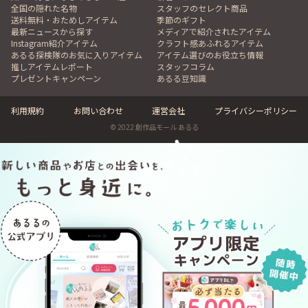
全国の隠れた名物
スタッフのセレクト商品
送料無料・おためしアイテム
季節のギフト
最新ニュースから探す
メディアで紹介されたアイテム
Instagram紹介アイテム
クラフト感あふれるアイテム
あるる探検隊のお気に入りアイテム
アイテム選びのお役立ち情報
推しアイテムレポート
スタッフコラム
プレゼントキャンペーン
あるる豆知識
利用規約
お問い合わせ
運営会社
プライバシーポリシー
© 2022 創作品モール あるる