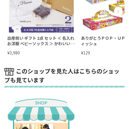
出産祝い ギフト 2点 セット ＜ 名入れ
ありがとうＰＯＰ・ＵＰ
お洋服 ベビーソックス ＞ かわいい ネ
ィッシュ
ーム入 プレゼント 人気 ランキング 男
¥
¥
3,980
129
の子 女の子 プレゼント 半袖 長
袖 Tシャツ ロンパース ギフトセ
ット
このショップを見た人はこちらのショッ
プも見ています