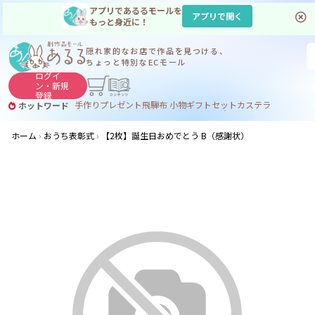
アプリであるるモールを
アプリで開く
もっと身近に！
隠れ家的なお店で
作品を見つける、
ちょっと特別なECモール
ログイ
ン・
新規
登録
手作り
プレゼント
飛騨
布 小物
ギフトセット
カステラ
ホットワード
サヌカイト
サヌカイト 風鈴
コーヒー
ジンギスカン
ホーム
おうち表彰式
【2枚】誕生日おめでとう B（感謝状）