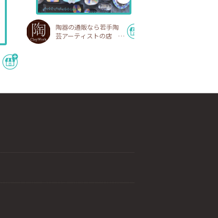
陶器の通販なら若手陶
芸アーティストの店
陶工房
巡り宵｜40
分を労わる温
期ショップ