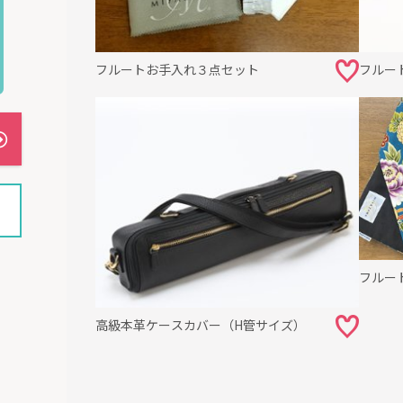
フルートお手入れ３点セット
フルー
フルー
高級本革ケースカバー（H管サイズ）