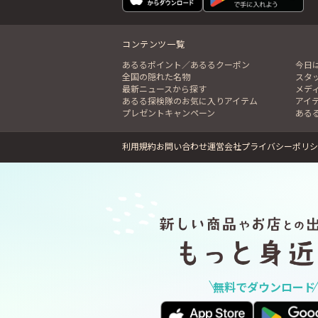
コンテンツ一覧
あるるポイント／あるるクーポン
今日
全国の隠れた名物
スタ
最新ニュースから探す
メデ
あるる探検隊のお気に入りアイテム
アイ
プレゼントキャンペーン
ある
利用規約
お問い合わせ
運営会社
プライバシーポリシ
無料でダウンロード