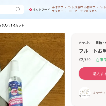
手作り
プレゼント
飛騨
布 小物
ギフトセッ
ホットワード
サヌカイト 風鈴
コーヒー
ジンギスカン
お手入れ３点セット
カテゴリ
書籍・
フルートお
2,750
在庫
¥
ミヤザワ