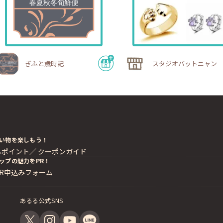
ぎふと歳時記
スタジオバットニャン
い物を楽しもう！
るポイント／
クーポンガイド
ップの魅力をPR！
PR申込みフォーム
あるる公式SNS